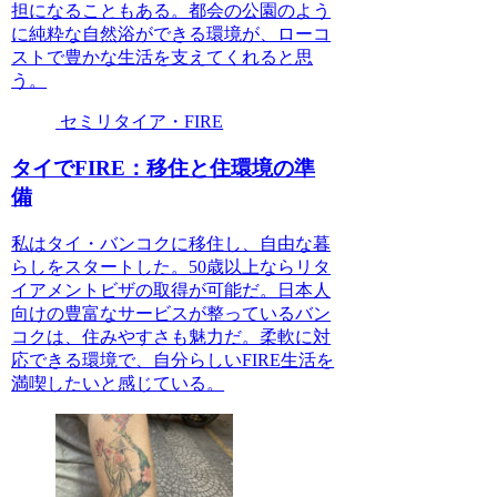
担になることもある。都会の公園のよう
に純粋な自然浴ができる環境が、ローコ
ストで豊かな生活を支えてくれると思
う。
セミリタイア・FIRE
タイでFIRE：移住と住環境の準
備
私はタイ・バンコクに移住し、自由な暮
らしをスタートした。50歳以上ならリタ
イアメントビザの取得が可能だ。日本人
向けの豊富なサービスが整っているバン
コクは、住みやすさも魅力だ。柔軟に対
応できる環境で、自分らしいFIRE生活を
満喫したいと感じている。