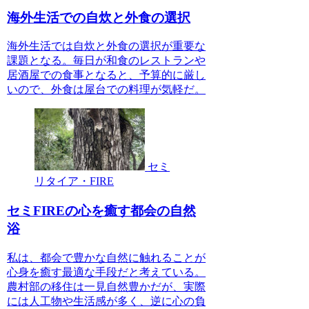
海外生活での自炊と外食の選択
海外生活では自炊と外食の選択が重要な
課題となる。毎日が和食のレストランや
居酒屋での食事となると、予算的に厳し
いので、外食は屋台での料理が気軽だ。
セミ
リタイア・FIRE
セミFIREの心を癒す都会の自然
浴
私は、都会で豊かな自然に触れることが
心身を癒す最適な手段だと考えている。
農村部の移住は一見自然豊かだが、実際
には人工物や生活感が多く、逆に心の負