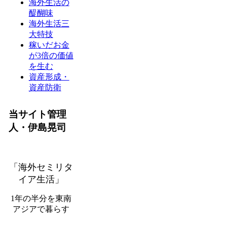
海外生活の
醍醐味
海外生活三
大特技
稼いだお金
が3倍の価値
を生む
資産形成・
資産防衛
当サイト管理
人・伊島晃司
「海外セミリタ
イア生活」
1年の半分を東南
アジアで暮らす