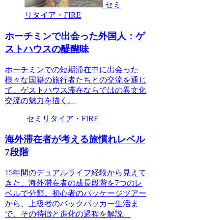
セミ
リタイア・FIRE
ホーチミンで出会った外国人：ゲ
ストハウスの醍醐味
ホーチミンでの短期滞在中に出会った
様々な国籍の旅行者たちとの交流を通じ
て、ゲストハウス滞在ならではの異文化
交流の魅力を描く。
セミリタイア・FIRE
海外滞在者が考える旅慣れレベル
7段階
15年間のデュアルライフ経験から見えて
きた、海外滞在者の成長段階を7つのレ
ベルで分類。初心者のパッケージツアー
から、上級者のバックパッカー生活ま
で、その特徴と進化の過程を解説。