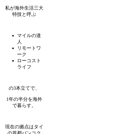
私が海外生活三大
特技と呼ぶ
マイルの達
人
リモートワ
ーク
ローコスト
ライフ
の3本立てで、
1年の半分を海外
で暮らす。
現在の拠点はタイ
の首都バンコク