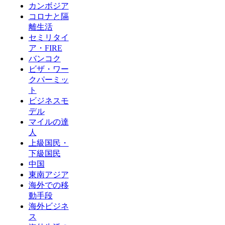
カンボジア
コロナと隔
離生活
セミリタイ
ア・FIRE
バンコク
ビザ・ワー
クパーミッ
ト
ビジネスモ
デル
マイルの達
人
上級国民・
下級国民
中国
東南アジア
海外での移
動手段
海外ビジネ
ス