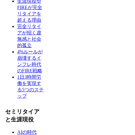
生涯現役型
FIREが完全
リタイアを
超える理由
完全リタイ
アが招く虚
無感と社会
的孤立
4%ルールが
崩壊するイ
ンフレ時代
のFIRE戦略
1日3時間労
働を実現す
る5つのステ
ップ
セミリタイア
と生涯現役
AIの時代