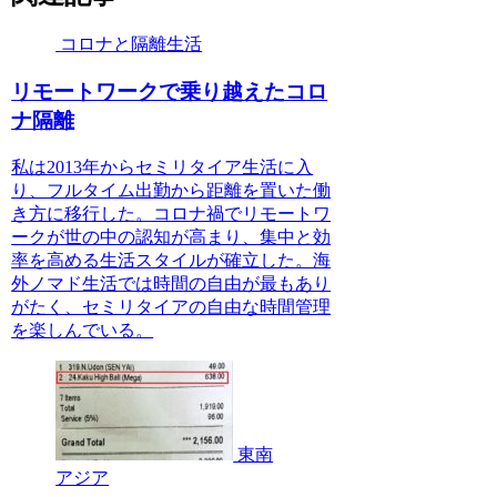
コロナと隔離生活
リモートワークで乗り越えたコロ
ナ隔離
私は2013年からセミリタイア生活に入
り、フルタイム出勤から距離を置いた働
き方に移行した。コロナ禍でリモートワ
ークが世の中の認知が高まり、集中と効
率を高める生活スタイルが確立した。海
外ノマド生活では時間の自由が最もあり
がたく、セミリタイアの自由な時間管理
を楽しんでいる。
東南
アジア