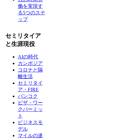
働を実現す
る5つのステ
ップ
セミリタイア
と生涯現役
AIの時代
カンボジア
コロナと隔
離生活
セミリタイ
ア・FIRE
バンコク
ビザ・ワー
クパーミッ
ト
ビジネスモ
デル
マイルの達