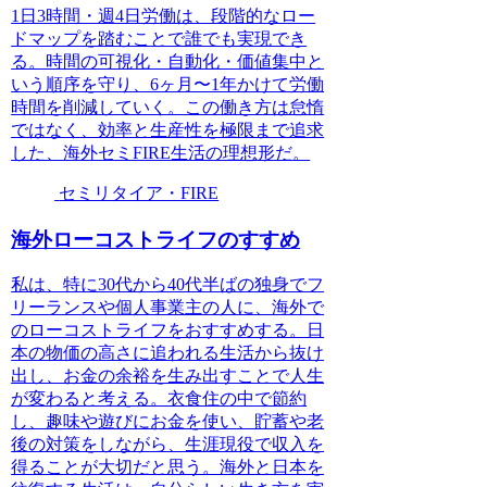
1日3時間・週4日労働は、段階的なロー
ドマップを踏むことで誰でも実現でき
る。時間の可視化・自動化・価値集中と
いう順序を守り、6ヶ月〜1年かけて労働
時間を削減していく。この働き方は怠惰
ではなく、効率と生産性を極限まで追求
した、海外セミFIRE生活の理想形だ。
セミリタイア・FIRE
海外ローコストライフのすすめ
私は、特に30代から40代半ばの独身でフ
リーランスや個人事業主の人に、海外で
のローコストライフをおすすめする。日
本の物価の高さに追われる生活から抜け
出し、お金の余裕を生み出すことで人生
が変わると考える。衣食住の中で節約
し、趣味や遊びにお金を使い、貯蓄や老
後の対策をしながら、生涯現役で収入を
得ることが大切だと思う。海外と日本を