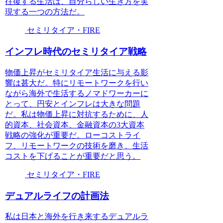
往復する生活は、自分らしい生き方を実
現する一つの方法だ。
セミリタイア・FIRE
インフレ時代のセミリタイア戦略
物価上昇がセミリタイア生活に与える影
響は甚大だ。特にリモートワークを行い
ながら海外で生活するノマドワーカーに
とって、円安とインフレは大きな問題
だ。私は物価上昇に対抗するために、人
的資本、社会資本、金融資本の3大資本
戦略の強化が重要だ。ローコストライ
フ、リモートワークの技術を磨き、生活
コストを下げることが重要だと思う。
セミリタイア・FIRE
デュアルライフの計画法
私は日本と海外を行き来するデュアルラ