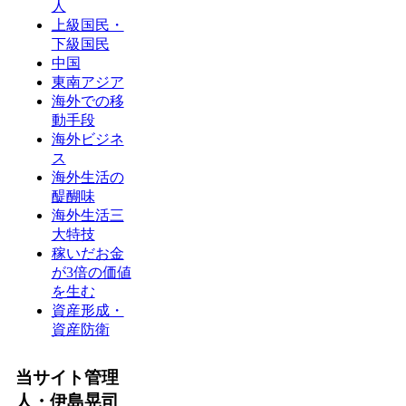
人
上級国民・
下級国民
中国
東南アジア
海外での移
動手段
海外ビジネ
ス
海外生活の
醍醐味
海外生活三
大特技
稼いだお金
が3倍の価値
を生む
資産形成・
資産防衛
当サイト管理
人・伊島晃司