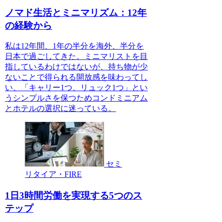
ノマド生活とミニマリズム：12年
の経験から
私は12年間、1年の半分を海外、半分を
日本で過ごしてきた。ミニマリストを目
指しているわけではないが、持ち物が少
ないことで得られる開放感を味わってし
い、「キャリー1つ、リュック1つ」とい
うシンプルさを保つためコンドミニアム
とホテルの選択に迷っている。
セミ
リタイア・FIRE
1日3時間労働を実現する5つのス
テップ