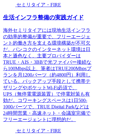
セミリタイア・FIRE
生活インフラ整備の実践ガイド
海外セミリタイアには現地生活インフラ
の効率的整備が重要で、フリーエージェ
ント的働き方を支える環境構築が不可欠
だ。バンコクのインターネット環境は日
本と遜色なく、主要プロバイダーは
TRUE・AIS・3BBで光ファイバー接続な
ら100Mbps以上、筆者はTRUE200Mbpsプ
ランを月1200バーツ（約4800円）利用し
ている。バックアップ手段として携帯テ
ザリングやポケットWi-Fi必須で、
UPS（無停電電源装置）で停電対策も有
効だ。コワーキングスペースは1日500-
1000バーツで、TRUE Digital Parkなどは
24時間営業・高速ネット・会議室完備で
フリーエージェントに理想的だ。
セミリタイア・FIRE