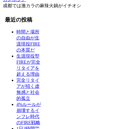
成都では激カラの麻辣火鍋がイチオシ
最近の投稿
時間と場所
の自由が生
涯現役FIRE
の本質だ
生涯現役型
FIREが完全
リタイアを
超える理由
完全リタイ
アが招く虚
無感と社会
的孤立
4%ルールが
崩壊するイ
ンフレ時代
のFIRE戦略
1日3時間労