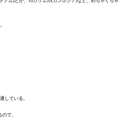
トナム)とか、10万リエル(カンボジア)など、めちゃくちゃ
る。
流通している。
るので、