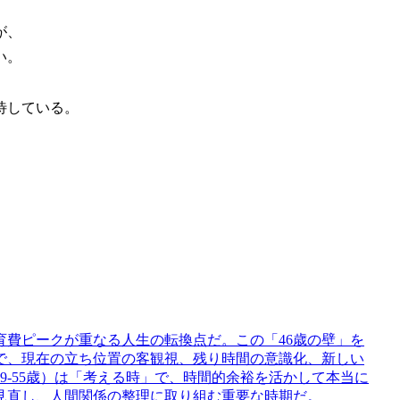
が、
い。
待している。
育費ピークが重なる人生の転換点だ。この「46歳の壁」を
で、現在の立ち位置の客観視、残り時間の意識化、新しい
9-55歳）は「考える時」で、時間的余裕を活かして本当に
見直し、人間関係の整理に取り組む重要な時期だ。