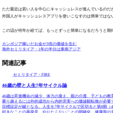
ただ最近は若い人を中心にキャッシュレスが進んでいるのだ
外国人がキャッシュレスアプリを使いこなすのは簡単ではな
この辺が何年か経てば、もっとずっと簡単になるだろうと期
カンボジア
稼いだお金が3倍の価値を生む
海外セミリタイア・1年の半分は東南アジア
関連記事
セミリタイア・FIRE
46歳の壁と人生7年サイクル論
46歳は昇進機会の減少、体力の衰え、親の介護、子どもの教
乗り越えるには外的成功から内的充実への価値観転換が必要
目標設定が鍵となる。人生を7年サイクルで区切ると第8期（4
好きなことの再発見、やりたくないことの明確化、健康面の