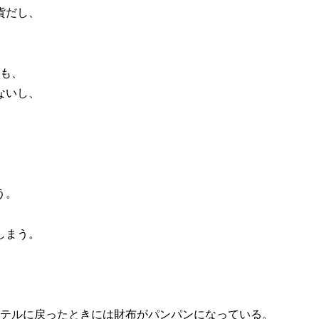
貨だし、
ても、
ないし、
う。
しまう。
ホテルに戻ったときには財布がパンパンになっている。