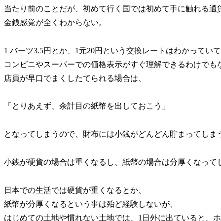
当たり前のことだが、初めて行く国では初めて手に触れる通
金銭感覚が全くわからない。
1 バーツ3.5円とか、1元20円という交換レートはわかってい
コンビニやスーパーでの価格表示がすぐ理解できるわけでも
店員が早口でまくしたてられる場合は、
「とりあえず、余計目の紙幣を出しておこう」
となってしまうので、財布には小銭がどんどん貯まってしま
小銭が硬貨の場合は重くなるし、紙幣の場合は分厚くなって
日本での生活では硬貨が重くなるとか、
紙幣が分厚くなるという事は殆ど経験しないが、
はじめての土地や慣れない土地では、1日外に出ていると、