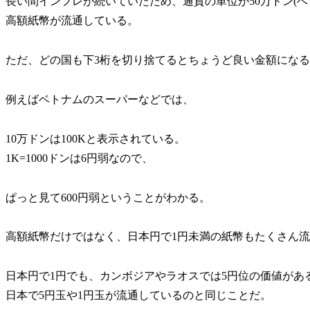
長い間インフレが続いていたため、通貨の単位が50万ドン(ベ
高額紙幣が流通している。
ただ、どの国も下3桁を切り捨てるとちょうど良い金額にな
例えばベトナムのスーパーなどでは、
10万ドンは100Kと表示されている。
1K=1000ドンは6円弱なので、
ぱっと見て600円弱ということがわかる。
高額紙幣だけではなく、日本円で1円未満の紙幣もたくさん
日本円で1円でも、カンボジアやラオスでは5円位の価値があ
日本で5円玉や1円玉が流通しているのと同じことだ。