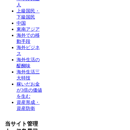
人
上級国民・
下級国民
中国
東南アジア
海外での移
動手段
海外ビジネ
ス
海外生活の
醍醐味
海外生活三
大特技
稼いだお金
が3倍の価値
を生む
資産形成・
資産防衛
当サイト管理