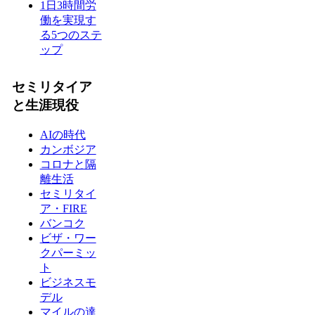
1日3時間労
働を実現す
る5つのステ
ップ
セミリタイア
と生涯現役
AIの時代
カンボジア
コロナと隔
離生活
セミリタイ
ア・FIRE
バンコク
ビザ・ワー
クパーミッ
ト
ビジネスモ
デル
マイルの達