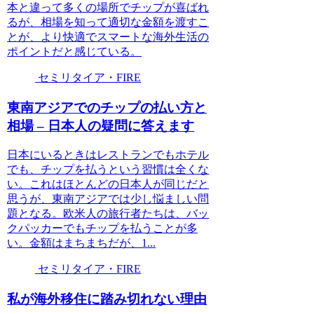
本と違って多くの場所でチップが喜ばれ
るが、相場を知って適切な金額を渡すこ
とが、より快適でスマートな海外生活の
ポイントだと感じている。
セミリタイア・FIRE
東南アジアでのチップの払い方と
相場 – 日本人の疑問に答えます
日本にいるときはレストランでもホテル
でも、チップを払うという習慣は全くな
い。これはほとんどの日本人が同じだと
思うが、東南アジアでは少し悩ましい問
題となる。欧米人の旅行者たちは、バッ
クパッカーでもチップを払うことが多
い。金額はまちまちだが、1...
セミリタイア・FIRE
私が海外移住に踏み切れない理由