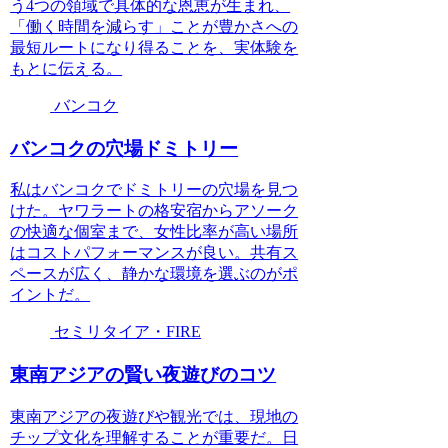
う4つの領域で具体的な恩恵が生まれ、
「働く時間を減らす」ことが豊かさへの
最短ルートになり得ることを、実体験を
もとに伝える。
バンコク
バンコクの穴場ドミトリー
私はバンコクでドミトリーの穴場を見つ
けた。ヤワラートの格安宿からアソーク
の快適な個室まで、女性比率が高い場所
はコストパフォーマンスが良い。共有ス
ペースが広く、静かな環境を選ぶのがポ
イントだ。
セミリタイア・FIRE
東南アジアの賢い夜遊びのコツ
東南アジアの夜遊びや観光では、現地の
チップ文化を理解することが重要だ。日