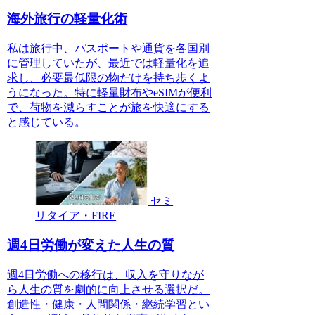
海外旅行の軽量化術
私は旅行中、パスポートや通貨を各国別
に管理していたが、最近では軽量化を追
求し、必要最低限の物だけを持ち歩くよ
うになった。特に軽量財布やeSIMが便利
で、荷物を減らすことが旅を快適にする
と感じている。
セミ
リタイア・FIRE
週4日労働が変えた人生の質
週4日労働への移行は、収入を守りなが
ら人生の質を劇的に向上させる選択だ。
創造性・健康・人間関係・継続学習とい