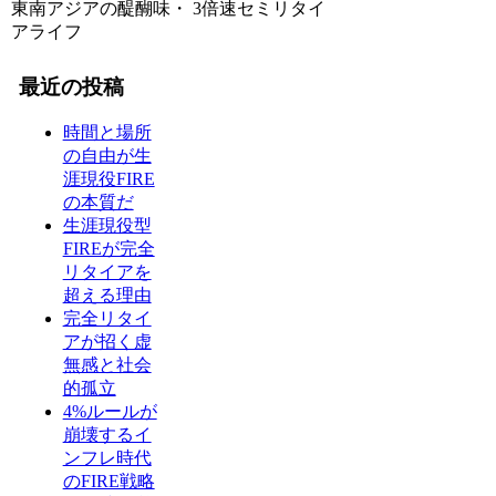
東南アジアの醍醐味・ 3倍速セミリタイ
アライフ
最近の投稿
時間と場所
の自由が生
涯現役FIRE
の本質だ
生涯現役型
FIREが完全
リタイアを
超える理由
完全リタイ
アが招く虚
無感と社会
的孤立
4%ルールが
崩壊するイ
ンフレ時代
のFIRE戦略