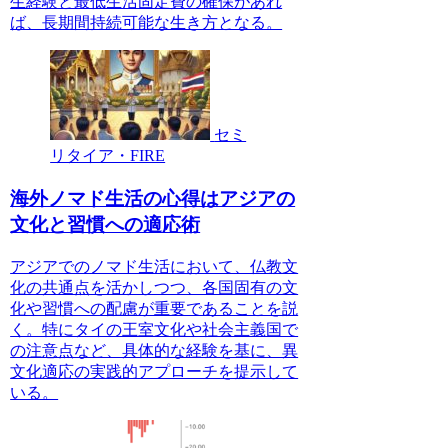
生経験と最低生活固定費の確保があれ
ば、長期間持続可能な生き方となる。
セミ
リタイア・FIRE
海外ノマド生活の心得はアジアの
文化と習慣への適応術
アジアでのノマド生活において、仏教文
化の共通点を活かしつつ、各国固有の文
化や習慣への配慮が重要であることを説
く。特にタイの王室文化や社会主義国で
の注意点など、具体的な経験を基に、異
文化適応の実践的アプローチを提示して
いる。