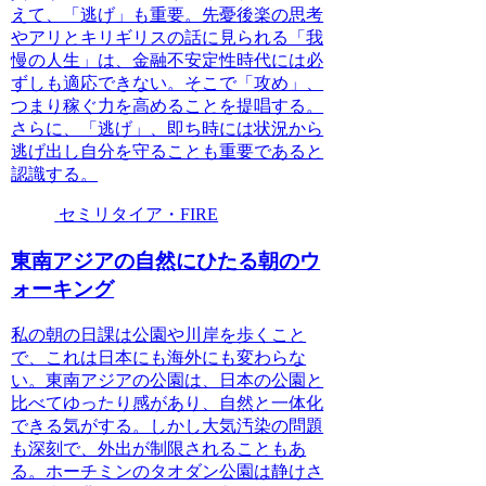
えて、「逃げ」も重要。先憂後楽の思考
やアリとキリギリスの話に見られる「我
慢の人生」は、金融不安定性時代には必
ずしも適応できない。そこで「攻め」、
つまり稼ぐ力を高めることを提唱する。
さらに、「逃げ」、即ち時には状況から
逃げ出し自分を守ることも重要であると
認識する。
セミリタイア・FIRE
東南アジアの自然にひたる朝のウ
ォーキング
私の朝の日課は公園や川岸を歩くこと
で、これは日本にも海外にも変わらな
い。東南アジアの公園は、日本の公園と
比べてゆったり感があり、自然と一体化
できる気がする。しかし大気汚染の問題
も深刻で、外出が制限されることもあ
る。ホーチミンのタオダン公園は静けさ