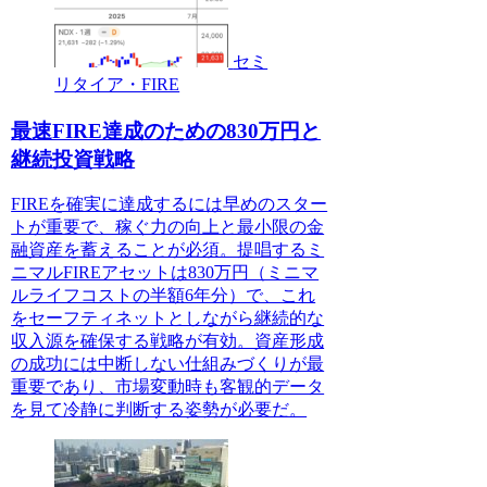
セミ
リタイア・FIRE
最速FIRE達成のための830万円と
継続投資戦略
FIREを確実に達成するには早めのスター
トが重要で、稼ぐ力の向上と最小限の金
融資産を蓄えることが必須。提唱するミ
ニマルFIREアセットは830万円（ミニマ
ルライフコストの半額6年分）で、これ
をセーフティネットとしながら継続的な
収入源を確保する戦略が有効。資産形成
の成功には中断しない仕組みづくりが最
重要であり、市場変動時も客観的データ
を見て冷静に判断する姿勢が必要だ。