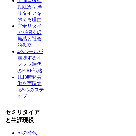
生涯現役型
FIREが完全
リタイアを
超える理由
完全リタイ
アが招く虚
無感と社会
的孤立
4%ルールが
崩壊するイ
ンフレ時代
のFIRE戦略
1日3時間労
働を実現す
る5つのステ
ップ
セミリタイア
と生涯現役
AIの時代