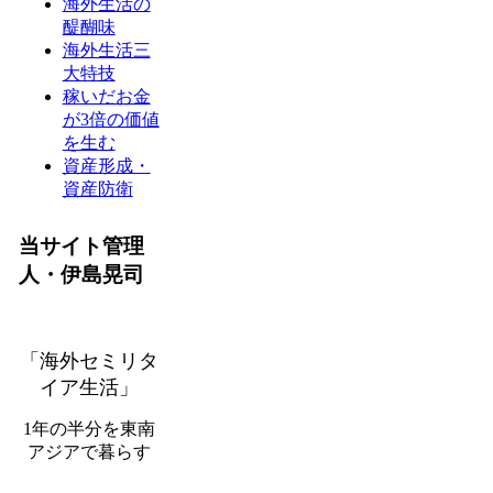
海外生活の
醍醐味
海外生活三
大特技
稼いだお金
が3倍の価値
を生む
資産形成・
資産防衛
当サイト管理
人・伊島晃司
「海外セミリタ
イア生活」
1年の半分を東南
アジアで暮らす