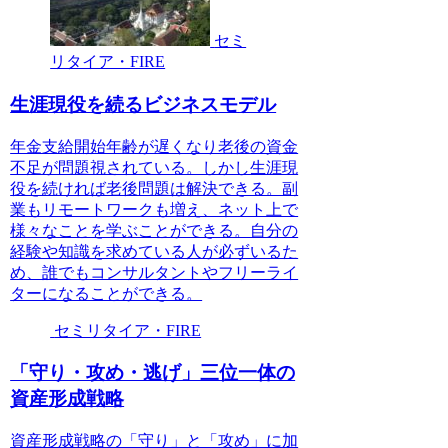
セミ
リタイア・FIRE
生涯現役を続るビジネスモデル
年金支給開始年齢が遅くなり老後の資金
不足が問題視されている。しかし生涯現
役を続ければ老後問題は解決できる。副
業もリモートワークも増え、ネット上で
様々なことを学ぶことができる。自分の
経験や知識を求めている人が必ずいるた
め、誰でもコンサルタントやフリーライ
ターになることができる。
セミリタイア・FIRE
「守り・攻め・逃げ」三位一体の
資産形成戦略
資産形成戦略の「守り」と「攻め」に加