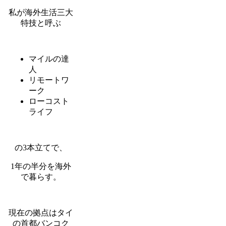
私が海外生活三大
特技と呼ぶ
マイルの達
人
リモートワ
ーク
ローコスト
ライフ
の3本立てで、
1年の半分を海外
で暮らす。
現在の拠点はタイ
の首都バンコク