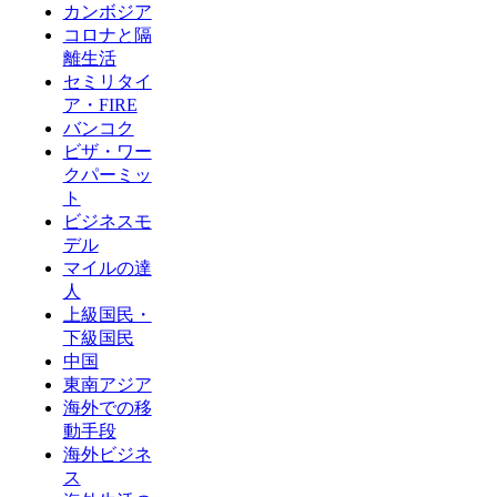
カンボジア
コロナと隔
離生活
セミリタイ
ア・FIRE
バンコク
ビザ・ワー
クパーミッ
ト
ビジネスモ
デル
マイルの達
人
上級国民・
下級国民
中国
東南アジア
海外での移
動手段
海外ビジネ
ス