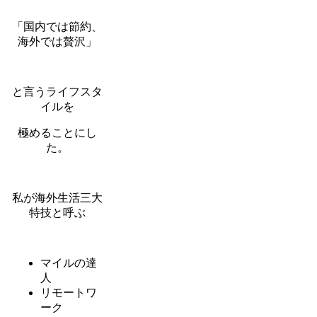
「国内では節約、
海外では贅沢」
と言うライフスタ
イルを
極めることにし
た。
私が海外生活三大
特技と呼ぶ
マイルの達
人
リモートワ
ーク