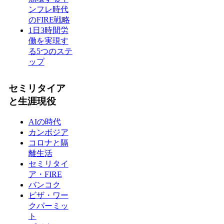
ンフレ時代
のFIRE戦略
1日3時間労
働を実現す
る5つのステ
ップ
セミリタイア
と生涯現役
AIの時代
カンボジア
コロナと隔
離生活
セミリタイ
ア・FIRE
バンコク
ビザ・ワー
クパーミッ
ト