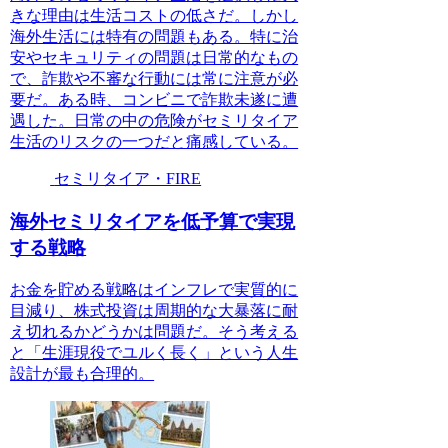
きな理由は生活コストの低さだ。しかし
海外生活には特有の問題もある。特に治
安やセキュリティの問題は日常的なもの
で、詐欺や不審な行動には常に注意が必
要だ。ある時、コンビニで詐欺未遂に遭
遇した。日常の中の危険がセミリタイア
生活のリスクの一つだと痛感している。
セミリタイア・FIRE
海外セミリタイアを低予算で実現
する戦略
お金を貯める戦略はインフレで実質的に
目減り、株式投資は周期的な大暴落に耐
え切れるかどうかは問題だ。そう考える
と「生涯現役でユルく長く」という人生
設計が最も合理的。