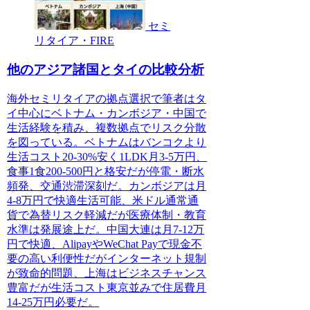
セミ
リタイア・FIRE
他のアジア諸国とタイの比較分析
海外セミリタイアの拠点選択で筆者はタ
イ中心にベトナム・カンボジア・中国で
生活経験を積み、複数拠点でリスク分散
を図っている。ベトナムはバンコクより
生活コスト20-30%安く1LDK月3-5万円、
食事1食200-500円と格安だが停電・断水
頻発、交通渋滞深刻だ。カンボジアは月
4-8万円で快適生活可能、米ドル通常通
貨で為替リスク軽減だが医療体制・教育
水準は発展途上だ。中国大連は月7-12万
円で快適、AlipayやWeChat Payで現金不
要の高い利便性だがインターネット規制
が致命的問題、上海はビジネスチャンス
豊富だが生活コスト東京並みで住居費月
14-25万円必要だ。