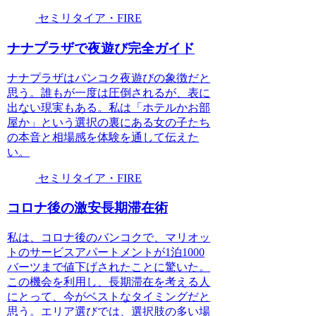
セミリタイア・FIRE
ナナプラザで夜遊び完全ガイド
ナナプラザはバンコク夜遊びの象徴だと
思う。誰もが一度は圧倒されるが、表に
出ない現実もある。私は「ホテルかお部
屋か」という選択の裏にある女の子たち
の本音と相場感を体験を通して伝えた
い。
セミリタイア・FIRE
コロナ後の激安長期滞在術
私は、コロナ後のバンコクで、マリオッ
トのサービスアパートメントが1泊1000
バーツまで値下げされたことに驚いた。
この機会を利用し、長期滞在を考える人
にとって、今がベストなタイミングだと
思う。エリア選びでは、選択肢の多い場