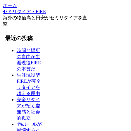
ホーム
セミリタイア・FIRE
海外の物価高と円安がセミリタイアを直
撃
最近の投稿
時間と場所
の自由が生
涯現役FIRE
の本質だ
生涯現役型
FIREが完全
リタイアを
超える理由
完全リタイ
アが招く虚
無感と社会
的孤立
4%ルールが
崩壊するイ