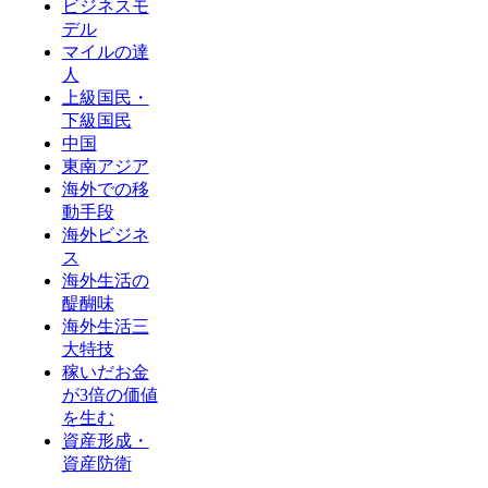
ビジネスモ
デル
マイルの達
人
上級国民・
下級国民
中国
東南アジア
海外での移
動手段
海外ビジネ
ス
海外生活の
醍醐味
海外生活三
大特技
稼いだお金
が3倍の価値
を生む
資産形成・
資産防衛