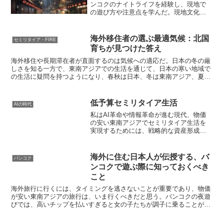
ンコクのナイトライフを経験し、現地で
の遊び方や注意点を学んだ。現地文化に
配慮し、適度に夜を楽しむことが大切だ
と考える。
海外移住者の選ぶ最適気候：北国
セミリタイア・FIRE
育ちが見つけた答え
海外移住や長期滞在者が直面するのは気候への適応だ。日本の冬の厳
しさを知る一方で、東南アジアでの生活を通じて、日本の寒い地域で
の生活に疑問を持つようになり、春秋は日本、冬は東南アジア、夏は
ロシアのウラジオストク、中国の雲南省、ラオスの高原地帯が候補と
して考えられている。
低予算セミリタイア生活
AIの時代
私はAI革命や情報革命が進む現代、物価
の安い東南アジアでセミリタイア生活を
実現するためには、戦略的な資産形成と
柔軟な働き方が重要だと考える。リスク
を管理しつつ、いつでも働ける状態を保
つことで、安心して配当年金生活を送る
海外に住む日本人が伝授する、バ
バンコク
ことができると思う。
ンコクで遊ぶ際に知っておくべき
こと
海外旅行に行くには、タイミングを逃さないことが重要であり、物価
が安い東南アジアの旅行は、いま行くべきだと思う。バンコクの夜遊
びでは、高いチップを払いすぎると女の子たちが調子に乗ることがあ
る。しかし、観光客に金を使わせることができるようなサービスを提
供することも重要である。