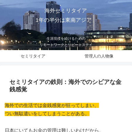
海外セミリタイア
1年の半分は東南アジア
生涯現役を続けるための
リモートワークとリピートステイ
セミリタイア
管理人の人物像
セミリタイアの鉄則：海外でのシビアな金
銭感覚
海外での生活では金銭感覚が狂ってしまい、
つい無駄遣いをしてしまうことがある。
日本にいてもお金の管理は難しいわけだから、