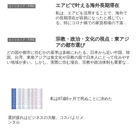
エアビで叶える海外長期滞在
セミリタイア・FIRE
私は、エアビを活用することで、海外で
の長期滞在が容易になったと感じてい
る。特にコロナ禍での家賃相場の下落
は、今が絶好の機会だと確信している。
以前は普通の賃貸契約をしていたが、エ
アビを利用することで、より安価にコン
宗教・政治・文化の視点：東アジ
セミリタイア・FIRE
ドミニアムに滞在できるようになった。
アの都市選び
どの国や都市に住むかの基準は多岐にわたる。日本から近い中国、韓
国、台湾、東南アジアは食文化や宗教の面で日本人にとって住みやす
い地域が多い。しかし、実際に住む場合、宗教や政治体制も重要な要
素となる。どの都市にも独自の魅力があり、どの都市が自分に合うか
は個人の感覚によると思う。
私は87歳6ヶ月で死ぬことに決めた
選択疲れはビジネスの大敵、コスパよりメ
ンタル