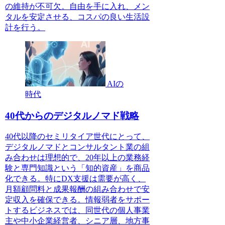
の維持が不可欠。自由を手に入れ、メン
タルを安定させる、コスパの良い生活設
計を行う。
AIの
時代
40代からのデジタルノマド戦略
40代以降のセミリタイア世代にとって、
デジタルノマドとコンサルタント業の組
み合わせは理想的で、20年以上の業務経
験と専門知識という「知的資産」を商品
化できる。特にDX支援は需要が高く、
月額顧問料と成果報酬の組み合わせで安
定収入を確保できる。情報弱者をサポー
トするビジネスでは、同世代の個人事業
主や中小企業経営者、シニア層、地方事