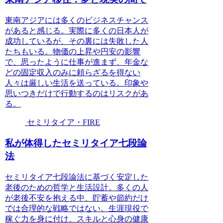
東南アジアには多くのビジネスチャンス
があると感じる。実際に多くの日本人が
成功しているが、その裏には失敗した人
たちもいる。物価の上昇や円安の影響
で、思ったように仕事が進まず、年金な
どの固定収入のみに頼らざるを得ない
人々は厳しい生活を送っている。印象や
思いつきだけで行動するのはリスクがあ
る。
セミリタイア・FIRE
私が体得したセミリタイア七段論
法
セミリタイア七段論法に基づく安定した
老後のための哲学と生活設計。多くの人
が老後不安を抱える中、貯蓄や節約だけ
では合理的な戦略ではない。生涯現役で
稼ぐ力を身に付け、スキルと心身の健康