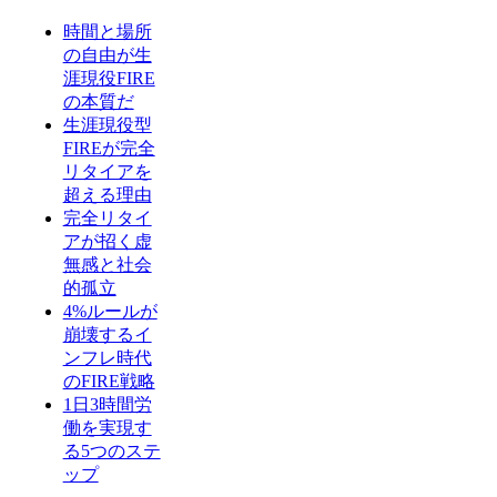
時間と場所
の自由が生
涯現役FIRE
の本質だ
生涯現役型
FIREが完全
リタイアを
超える理由
完全リタイ
アが招く虚
無感と社会
的孤立
4%ルールが
崩壊するイ
ンフレ時代
のFIRE戦略
1日3時間労
働を実現す
る5つのステ
ップ