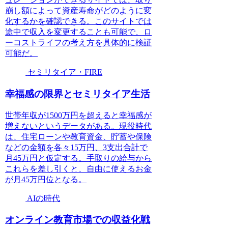
崩し額によって資産寿命がどのように変
化するかを確認できる。このサイトでは
途中で収入を変更することも可能で、ロ
ーコストライフの考え方を具体的に検証
可能だ。
セミリタイア・FIRE
幸福感の限界とセミリタイア生活
世帯年収が1500万円を超えると幸福感が
増えないというデータがある。現役時代
は、住宅ローンや教育資金、貯蓄や保険
などの金額を各々15万円、3支出合計で
月45万円と仮定する。手取りの給与から
これらを差し引くと、自由に使えるお金
が月45万円位となる。
AIの時代
オンライン教育市場での収益化戦