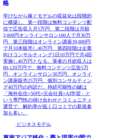
略
学びながら稼ぐモデルの収益化は段階的
に構築し、第一段階は無料コンテンツ配
信で広告収入月5万円、第二段階は月額
3,000円オンラインサロン100人で月30万
円、第三段階はオンライン講座39,800円
で月10本販売し40万円、第四段階は企業
向けコンサルティング1日10万円で月4回
実施し40万円となる。筆者の月総収入は
80-120万円で、無料コンテンツ広告5万
円、オンラインサロン30万円、オンライ
ン講座販売25万円、個別コンサルティン
グ40万円の内訳だ。持続可能性の鍵は
「海外在住×50代×元会社員×AI学習」と
いう専門性の掛け合わせとコミュニティ
運営で、解約率が低く口コミでの新規参
加も多い。
ビジネスモデル
東南アジア移住：夢と現実の間で