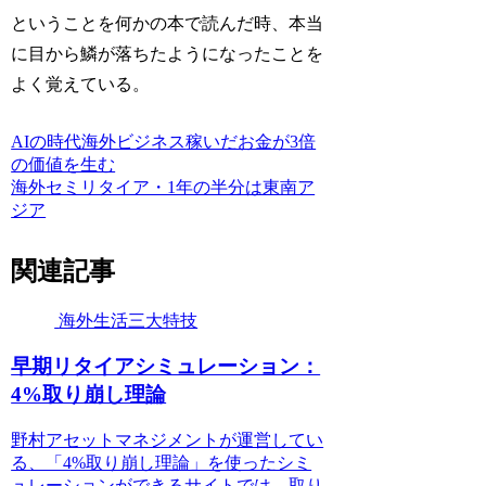
ということを何かの本で読んだ時、本当
に目から鱗が落ちたようになったことを
よく覚えている。
AIの時代
海外ビジネス
稼いだお金が3倍
の価値を生む
海外セミリタイア・1年の半分は東南ア
ジア
関連記事
海外生活三大特技
早期リタイアシミュレーション：
4%取り崩し理論
野村アセットマネジメントが運営してい
る、「4%取り崩し理論」を使ったシミ
ュレーションができるサイトでは、取り