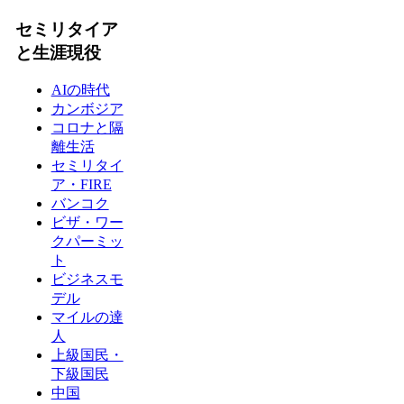
セミリタイア
と生涯現役
AIの時代
カンボジア
コロナと隔
離生活
セミリタイ
ア・FIRE
バンコク
ビザ・ワー
クパーミッ
ト
ビジネスモ
デル
マイルの達
人
上級国民・
下級国民
中国