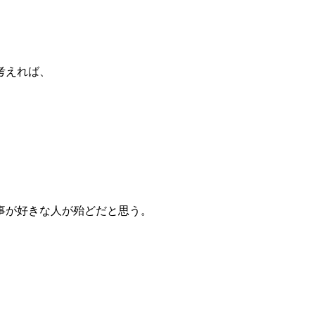
考えれば、
。
事が好きな人が殆どだと思う。