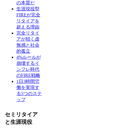
の本質だ
生涯現役型
FIREが完全
リタイアを
超える理由
完全リタイ
アが招く虚
無感と社会
的孤立
4%ルールが
崩壊するイ
ンフレ時代
のFIRE戦略
1日3時間労
働を実現す
る5つのステ
ップ
セミリタイア
と生涯現役