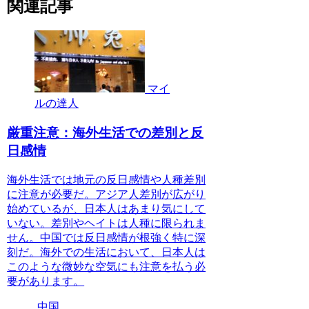
関連記事
マイ
ルの達人
厳重注意：海外生活での差別と反
日感情
海外生活では地元の反日感情や人種差別
に注意が必要だ。アジア人差別が広がり
始めているが、日本人はあまり気にして
いない。差別やヘイトは人種に限られま
せん。中国では反日感情が根強く特に深
刻だ。海外での生活において、日本人は
このような微妙な空気にも注意を払う必
要があります。
中国