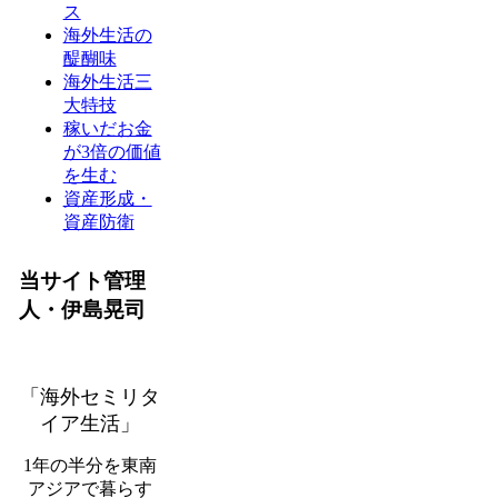
ス
海外生活の
醍醐味
海外生活三
大特技
稼いだお金
が3倍の価値
を生む
資産形成・
資産防衛
当サイト管理
人・伊島晃司
「海外セミリタ
イア生活」
1年の半分を東南
アジアで暮らす