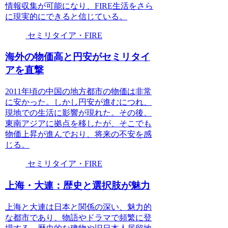
情報収集が可能になり、FIRE生活をさら
に現実的にできると信じている。
セミリタイア・FIRE
海外の物価高と円安がセミリタイ
アを直撃
2011年頃の中国の地方都市の物価は非常
に安かった。しかし円安が進むにつれ、
現地での生活に影響が現れた。その後、
東南アジアに拠点を移したが、そこでも
物価上昇が進んでおり、将来の不安を感
じる。
セミリタイア・FIRE
上海・大連：歴史と選択肢が魅力
上海と大連は日本と関係の深い、魅力的
な都市であり、物語やドラマで頻繁に登