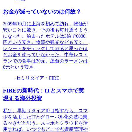
お金が減っていないのは何故？
2009年10月に上海を初めて訪れ、物価が
安いことに驚き、その後も毎月通うよう
になった。泊まったホテルは3泊で6000
円という安さ。食事や観光なども安く、
レシートをチェックしてみると思ったほ
どお金を使っていなかった。中華レスト
ランでの食事は30元、屋台のラーメンは
6元という安さ。
セミリタイア・FIRE
FIREの新時代：ITとスマホで実
現する海外投資
私は、早期リタイアを目指すなら、スマ
ホを活用したITとグローバル化の波に乗
るべきだと思う。スマホとクラウドを活
用すれば、いつでもどこでも資産管理や