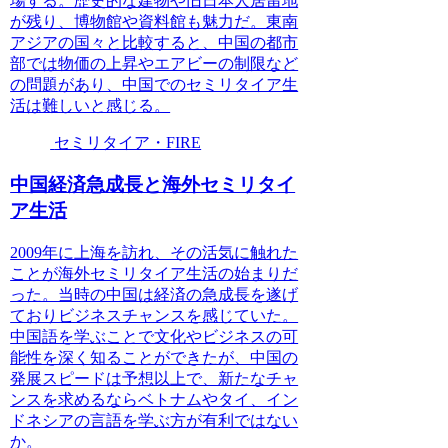
場する。歴史的な建物や旧日本人居留地
が残り、博物館や資料館も魅力だ。東南
アジアの国々と比較すると、中国の都市
部では物価の上昇やエアビーの制限など
の問題があり、中国でのセミリタイア生
活は難しいと感じる。
セミリタイア・FIRE
中国経済急成長と海外セミリタイ
ア生活
2009年に上海を訪れ、その活気に触れた
ことが海外セミリタイア生活の始まりだ
った。当時の中国は経済の急成長を遂げ
ておりビジネスチャンスを感じていた。
中国語を学ぶことで文化やビジネスの可
能性を深く知ることができたが、中国の
発展スピードは予想以上で、新たなチャ
ンスを求めるならベトナムやタイ、イン
ドネシアの言語を学ぶ方が有利ではない
か。