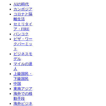
AIの時代
カンボジア
コロナと隔
離生活
セミリタイ
ア・FIRE
バンコク
ビザ・ワー
クパーミッ
ト
ビジネスモ
デル
マイルの達
人
上級国民・
下級国民
中国
東南アジア
海外での移
動手段
海外ビジネ