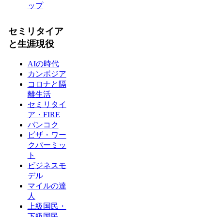
ップ
セミリタイア
と生涯現役
AIの時代
カンボジア
コロナと隔
離生活
セミリタイ
ア・FIRE
バンコク
ビザ・ワー
クパーミッ
ト
ビジネスモ
デル
マイルの達
人
上級国民・
下級国民