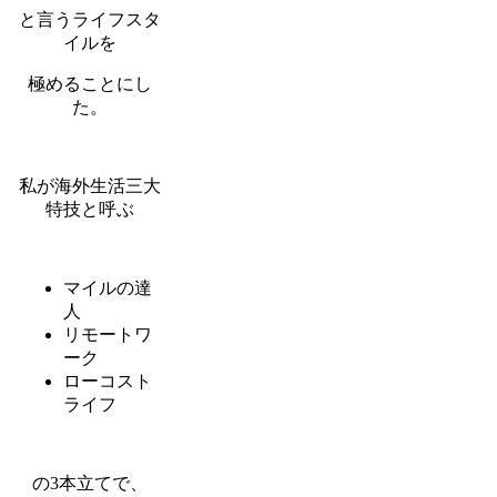
と言うライフスタ
イルを
極めることにし
た。
私が海外生活三大
特技と呼ぶ
マイルの達
人
リモートワ
ーク
ローコスト
ライフ
の3本立てで、