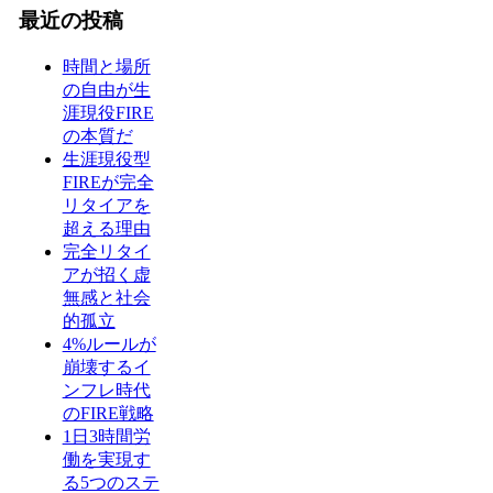
最近の投稿
時間と場所
の自由が生
涯現役FIRE
の本質だ
生涯現役型
FIREが完全
リタイアを
超える理由
完全リタイ
アが招く虚
無感と社会
的孤立
4%ルールが
崩壊するイ
ンフレ時代
のFIRE戦略
1日3時間労
働を実現す
る5つのステ