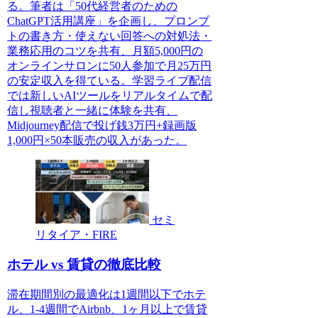
る。筆者は「50代経営者のための
ChatGPT活用講座」を企画し、プロンプ
トの書き方・使えない回答への対処法・
業務応用のコツを共有、月額5,000円の
オンラインサロンに50人参加で月25万円
の安定収入を得ている。学習ライブ配信
では新しいAIツールをリアルタイムで配
信し視聴者と一緒に体験を共有、
Midjourney配信で投げ銭3万円+録画版
1,000円×50本販売の収入があった。
セミ
リタイア・FIRE
ホテル vs 賃貸の徹底比較
滞在期間別の最適化は1週間以下でホテ
ル、1-4週間でAirbnb、1ヶ月以上で賃貸