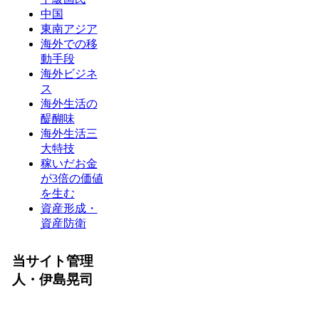
中国
東南アジア
海外での移
動手段
海外ビジネ
ス
海外生活の
醍醐味
海外生活三
大特技
稼いだお金
が3倍の価値
を生む
資産形成・
資産防衛
当サイト管理
人・伊島晃司