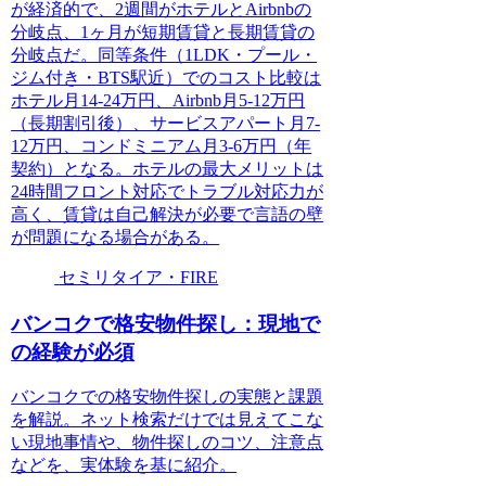
が経済的で、2週間がホテルとAirbnbの
分岐点、1ヶ月が短期賃貸と長期賃貸の
分岐点だ。同等条件（1LDK・プール・
ジム付き・BTS駅近）でのコスト比較は
ホテル月14-24万円、Airbnb月5-12万円
（長期割引後）、サービスアパート月7-
12万円、コンドミニアム月3-6万円（年
契約）となる。ホテルの最大メリットは
24時間フロント対応でトラブル対応力が
高く、賃貸は自己解決が必要で言語の壁
が問題になる場合がある。
セミリタイア・FIRE
バンコクで格安物件探し：現地で
の経験が必須
バンコクでの格安物件探しの実態と課題
を解説。ネット検索だけでは見えてこな
い現地事情や、物件探しのコツ、注意点
などを、実体験を基に紹介。