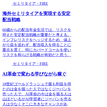
セミリタイア・FIRE
海外セミリタイアを実現する安定
配当戦略
60歳からの配当年金生活では、リスクを
抑えた安定配当戦略が重要だと考える。
インフレリスクをヘッジするため、値上
がり益を追わず、配当収入を得ることに
重点を置く。特にカバードコールを使い
リスクを和らげる戦略が有効だと思う。
セミリタイア・FIRE
AI革命で変わる学びながら稼ぐ
18世紀ゴールドラッシュで最も利益を得
たのは金を掘った人ではなくジーパンを
売った人で、AI革命の今は金を掘る人は
山ほどいるがAI学習者にジーパンを売る
人は少なくそこに大きなチャンスがあ