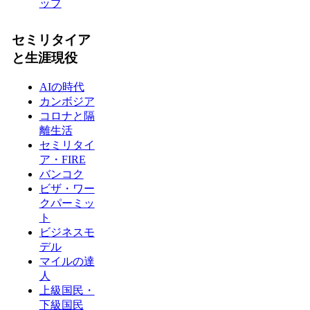
ップ
セミリタイア
と生涯現役
AIの時代
カンボジア
コロナと隔
離生活
セミリタイ
ア・FIRE
バンコク
ビザ・ワー
クパーミッ
ト
ビジネスモ
デル
マイルの達
人
上級国民・
下級国民