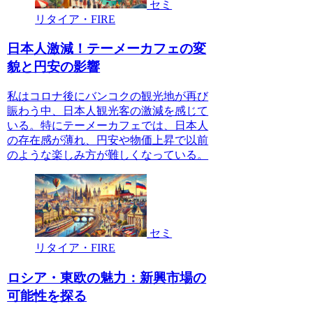
セミ
リタイア・FIRE
日本人激減！テーメーカフェの変
貌と円安の影響
私はコロナ後にバンコクの観光地が再び
賑わう中、日本人観光客の激減を感じて
いる。特にテーメーカフェでは、日本人
の存在感が薄れ、円安や物価上昇で以前
のような楽しみ方が難しくなっている。
セミ
リタイア・FIRE
ロシア・東欧の魅力：新興市場の
可能性を探る