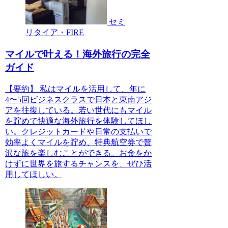
セミ
リタイア・FIRE
マイルで叶える！海外旅行の完全
ガイド
【要約】 私はマイルを活用して、年に
4〜5回ビジネスクラスで日本と東南アジ
アを往復している。若い世代にもマイル
を貯めて快適な海外旅行を体験してほし
い。クレジットカードや日常の支払いで
効率よくマイルを貯め、特典航空券で贅
沢な旅を楽しむことができる。お金をか
けずに世界を旅するチャンスを、ぜひ活
用してほしい。