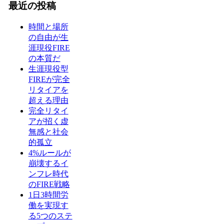
最近の投稿
時間と場所
の自由が生
涯現役FIRE
の本質だ
生涯現役型
FIREが完全
リタイアを
超える理由
完全リタイ
アが招く虚
無感と社会
的孤立
4%ルールが
崩壊するイ
ンフレ時代
のFIRE戦略
1日3時間労
働を実現す
る5つのステ