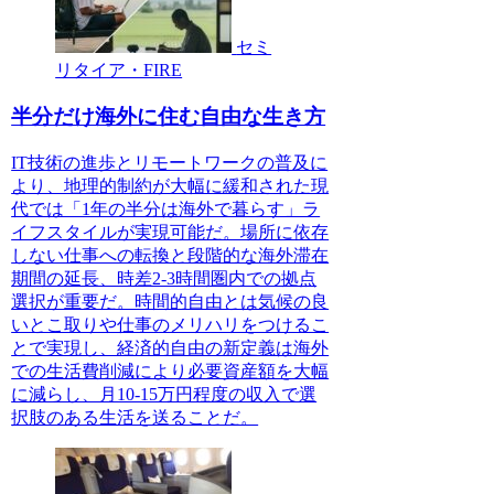
セミ
リタイア・FIRE
半分だけ海外に住む自由な生き方
IT技術の進歩とリモートワークの普及に
より、地理的制約が大幅に緩和された現
代では「1年の半分は海外で暮らす」ラ
イフスタイルが実現可能だ。場所に依存
しない仕事への転換と段階的な海外滞在
期間の延長、時差2-3時間圏内での拠点
選択が重要だ。時間的自由とは気候の良
いとこ取りや仕事のメリハリをつけるこ
とで実現し、経済的自由の新定義は海外
での生活費削減により必要資産額を大幅
に減らし、月10-15万円程度の収入で選
択肢のある生活を送ることだ。