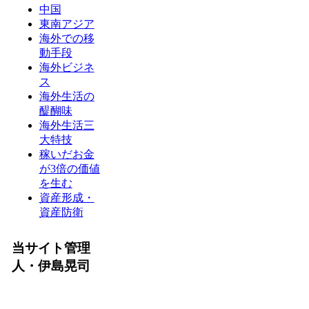
中国
東南アジア
海外での移
動手段
海外ビジネ
ス
海外生活の
醍醐味
海外生活三
大特技
稼いだお金
が3倍の価値
を生む
資産形成・
資産防衛
当サイト管理
人・伊島晃司