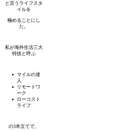
と言うライフスタ
イルを
極めることにし
た。
私が海外生活三大
特技と呼ぶ
マイルの達
人
リモートワ
ーク
ローコスト
ライフ
の3本立てで、