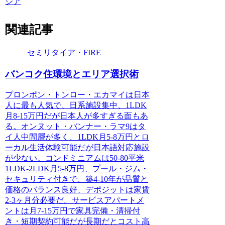
ジア
関連記事
セミリタイア・FIRE
バンコク住環境とエリア選択術
プロンポン・トンロー・エカマイは日本
人に最も人気で、日系施設集中、1LDK
月8-15万円だが日本人が多すぎる面もあ
る。オンヌット・バンナー・ラマ9はタ
イ人中間層が多く、1LDK月5-8万円とロ
ーカル生活体験可能だが日本語対応施設
が少ない。コンドミニアムは50-80平米
1LDK-2LDK月5-8万円、プール・ジム・
セキュリティ付きで、築4-10年が品質と
価格のバランス良好、デポジットは家賃
2-3ヶ月分必要だ。サービスアパートメ
ントは月7-15万円で家具完備・清掃付
き・短期契約可能だが長期だとコスト高