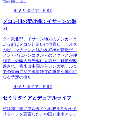
感を感じる。
セミリタイア・FIRE
メコン川の架け橋：イサーンの魅
力
タイ東北部、イサーン地方のノンカイと
いう町はメコン川沿いに位置し、ラオス
のビエンチャンと結ぶ友好橋が特徴だ。
ノンカイはバンコクからのアクセスが便
利で、外国人観光客に人気だ。鉄道が改
善され、将来は中国からシンガポールま
での東南アジア縦貫鉄道の重要な地点に
なる予定の街だ。
セミリタイア・FIRE
セミリタイアとデュアルライフ
私は2011年にフルタイム勤務をやめセミ
リタイアを宣言した。中国と東南アジア