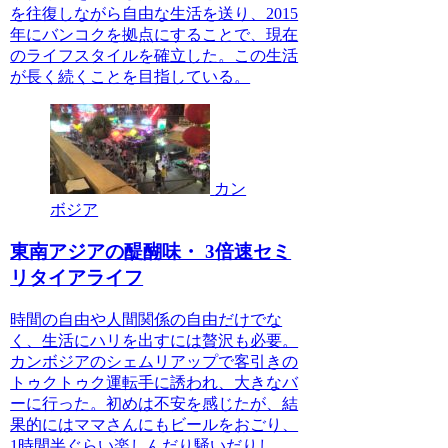
を往復しながら自由な生活を送り、2015
年にバンコクを拠点にすることで、現在
のライフスタイルを確立した。この生活
が長く続くことを目指している。
カン
ボジア
東南アジアの醍醐味・ 3倍速セミ
リタイアライフ
時間の自由や人間関係の自由だけでな
く、生活にハリを出すには贅沢も必要。
カンボジアのシェムリアップで客引きの
トゥクトゥク運転手に誘われ、大きなバ
ーに行った。初めは不安を感じたが、結
果的にはママさんにもビールをおごり、
1時間半ぐらい楽しんだり騒いだりし