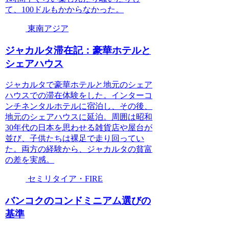
て、100ドルもかからなかった。
東南アジア
ジャカルタ滞在記：豪華ホテルと
シェアハウス
ジャカルタで豪華ホテルと地元のシェア
ハウスでの滞在体験をした。インターコ
ンチネンタルホテルに宿泊し、その後、
地元のシェアハウスに延泊。周囲は昭和
30年代の日本を思わせる雑貨店や屋台が
並び、子供たちは裸足で走り回ってい
た。両方の経験から、ジャカルタの貧富
の差を実感。
セミリタイア・FIRE
バンコクのコンドミニアム選びの
基準