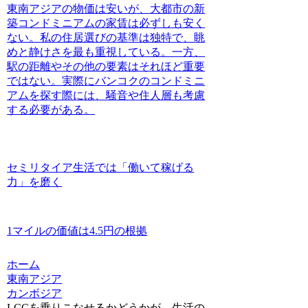
東南アジアの物価は安いが、大都市の新
築コンドミニアムの家賃は必ずしも安く
ない。私の住居選びの基準は独特で、眺
めと静けさを最も重視している。一方、
駅の距離やその他の要素はそれほど重要
ではない。実際にバンコクのコンドミニ
アムを探す際には、騒音や住人層も考慮
する必要がある。
セミリタイア生活では「働いて稼げる
力」を磨く
1マイルの価値は4.5円の根拠
ホーム
東南アジア
カンボジア
LCCを乗りこなせるかどうかが、生活の