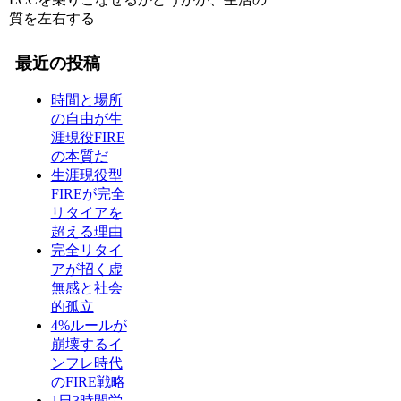
質を左右する
最近の投稿
時間と場所
の自由が生
涯現役FIRE
の本質だ
生涯現役型
FIREが完全
リタイアを
超える理由
完全リタイ
アが招く虚
無感と社会
的孤立
4%ルールが
崩壊するイ
ンフレ時代
のFIRE戦略
1日3時間労