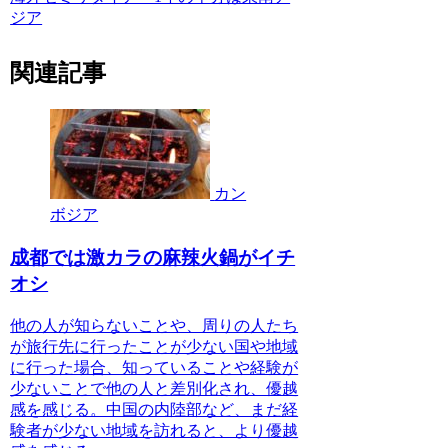
ジア
関連記事
カン
ボジア
成都では激カラの麻辣火鍋がイチ
オシ
他の人が知らないことや、周りの人たち
が旅行先に行ったことが少ない国や地域
に行った場合、知っていることや経験が
少ないことで他の人と差別化され、優越
感を感じる。中国の内陸部など、まだ経
験者が少ない地域を訪れると、より優越