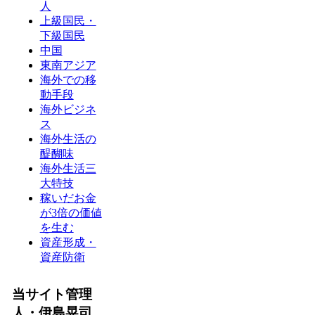
人
上級国民・
下級国民
中国
東南アジア
海外での移
動手段
海外ビジネ
ス
海外生活の
醍醐味
海外生活三
大特技
稼いだお金
が3倍の価値
を生む
資産形成・
資産防衛
当サイト管理
人・伊島晃司