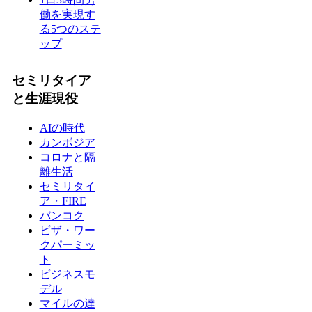
働を実現す
る5つのステ
ップ
セミリタイア
と生涯現役
AIの時代
カンボジア
コロナと隔
離生活
セミリタイ
ア・FIRE
バンコク
ビザ・ワー
クパーミッ
ト
ビジネスモ
デル
マイルの達