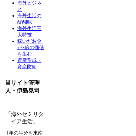
海外ビジネ
ス
海外生活の
醍醐味
海外生活三
大特技
稼いだお金
が3倍の価値
を生む
資産形成・
資産防衛
当サイト管理
人・伊島晃司
「海外セミリタ
イア生活」
1年の半分を東南