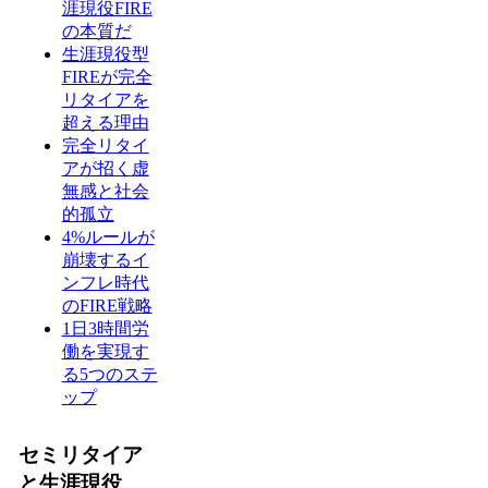
涯現役FIRE
の本質だ
生涯現役型
FIREが完全
リタイアを
超える理由
完全リタイ
アが招く虚
無感と社会
的孤立
4%ルールが
崩壊するイ
ンフレ時代
のFIRE戦略
1日3時間労
働を実現す
る5つのステ
ップ
セミリタイア
と生涯現役