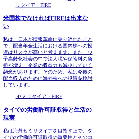
リタイア・FIRE
米国株でなければFIREは出来な
い
私は、日本が情報革命に乗り遅れたこと
で、配当年金生活における国内株への投
資はリスクが高いと考えます。また、少
子高齢化社会の中で法人税や保険料の負
担が増え、企業の収益力も減少していく
懸念があります。そのため、私は今後の
配当収入のために海外株への投資を検討
しています。
セミリタイア・FIRE
タイでの労働許可証取得と生活の
現実
私は海外セミリタイアを目指す上で、タ
イでの労働許可証取得の重要性とそのコ