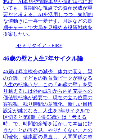
私は、AI革命や情報革命が進む現代にお
いても、長期的な視点での資産形成が重
要だと考える。AIを活用しつつ、短期的
な値動きに一喜一憂せず、月足などの長
期チャートで大局を見極める投資戦略を
提案したい。
セミリタイア・FIRE
46歳の壁と人生7年サイクル論
46歳は昇進機会の減少、体力の衰え、親
の介護、子どもの教育費ピークが重なる
人生の転換点だ。この「46歳の壁」を乗
り越えるには外的成功から内的充実への
価値観転換が必要で、現在の立ち位置の
客観視、残り時間の意識化、新しい目標
設定が鍵となる。人生を7年サイクルで
区切ると第8期（49-55歳）は「考える
時」で、時間的余裕を活かして本当に好
きなことの再発見、やりたくないことの
明確化、健康面の見直し、人間関係の整