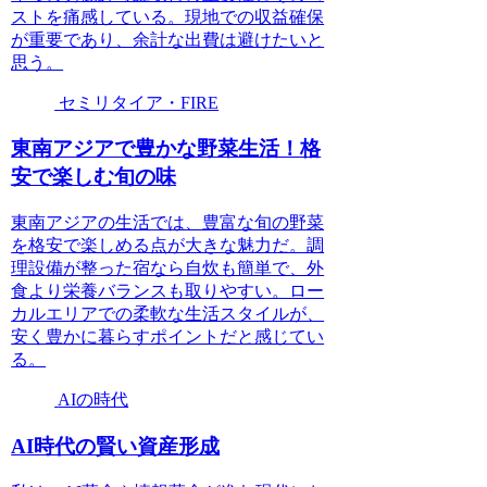
ストを痛感している。現地での収益確保
が重要であり、余計な出費は避けたいと
思う。
セミリタイア・FIRE
東南アジアで豊かな野菜生活！格
安で楽しむ旬の味
東南アジアの生活では、豊富な旬の野菜
を格安で楽しめる点が大きな魅力だ。調
理設備が整った宿なら自炊も簡単で、外
食より栄養バランスも取りやすい。ロー
カルエリアでの柔軟な生活スタイルが、
安く豊かに暮らすポイントだと感じてい
る。
AIの時代
AI時代の賢い資産形成