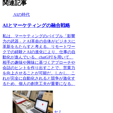
関連記事
AIの時代
AIとマーケティングの融合戦略
私は、マーケティングのバイブル「影響
力の武器」とAI革命の合体がビジネスに
革新をもたらすと考える。リモートワー
クでの経験とAIの進化により、仕事の自
動化が進んでいる。chatGPTを用いて、
相手の趣味や興味に基づくアプローチや
会話のヒントを作り出すことで、営業力
を向上させることが可能だ。しかし、こ
れが完全に自動化されると競争が激化す
るため、個人の創意工夫が重要になる。
セミ