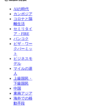
AIの時代
カンボジア
コロナと隔
離生活
セミリタイ
ア・FIRE
バンコク
ビザ・ワー
クパーミッ
ト
ビジネスモ
デル
マイルの達
人
上級国民・
下級国民
中国
東南アジア
海外での移
動手段