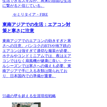
生活できるスキルが、将来の自由な生活
に繋がると信じている。
セミリタイア・FIRE
東南アジアでの生活：エアコン対
策と寒さに注意
東南アジアでのエアコンの効きすぎと寒
さへの注意。バンコクのBTSや地下鉄の
エアコンは強すぎて適切な服装が必要。
ホテルやコンドミニアムでは、夜はエア
コンではなく扇風機が健康に良い。クー
ルシーズンでは寒さへの備えも必要。東
南アジアで手に入る衣類は限られてお
り、日本国内での準備が重要。
55歳の壁を超える生涯現役戦略