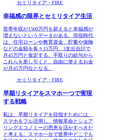
セミリタイア・FIRE
幸福感の限界とセミリタイア生活
世帯年収が1500万円を超えると幸福感が
増えないというデータがある。現役時代
は、住宅ローンや教育資金、貯蓄や保険
などの金額を各々15万円、3支出合計で
月45万円と仮定する。手取りの給与から
これらを差し引くと、自由に使えるお金
が月45万円位となる。
セミリタイア・FIRE
早期リタイアをスマホ一つで実現
する戦略
私は、早期リタイアを目指すためには、
スマホをフル活用し、情報革命とシェア
リングエコノミーの恩恵を活かすべきだ
と考える。スマホ一台で世界中どこでも