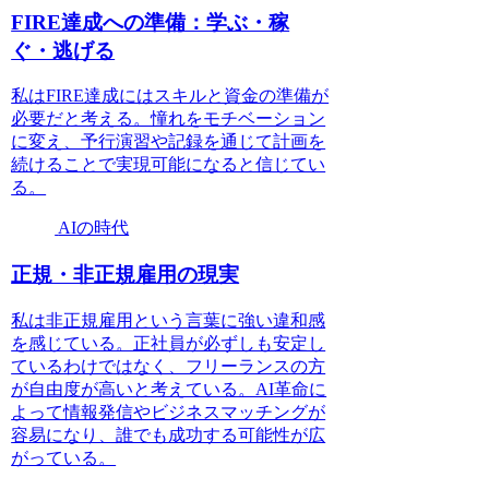
FIRE達成への準備：学ぶ・稼
ぐ・逃げる
私はFIRE達成にはスキルと資金の準備が
必要だと考える。憧れをモチベーション
に変え、予行演習や記録を通じて計画を
続けることで実現可能になると信じてい
る。
AIの時代
正規・非正規雇用の現実
私は非正規雇用という言葉に強い違和感
を感じている。正社員が必ずしも安定し
ているわけではなく、フリーランスの方
が自由度が高いと考えている。AI革命に
よって情報発信やビジネスマッチングが
容易になり、誰でも成功する可能性が広
がっている。