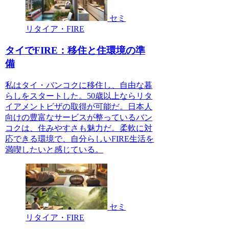
セミ
リタイア・FIRE
タイでFIRE：移住と住環境の準
備
私はタイ・バンコクに移住し、自由な暮
らしをスタートした。50歳以上ならリタ
イアメントビザの取得が可能だ。日本人
向けの豊富なサービスが整っているバン
コクは、住みやすさも魅力だ。柔軟に対
応できる環境で、自分らしいFIRE生活を
満喫したいと感じている。
セミ
リタイア・FIRE