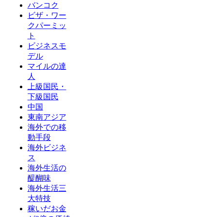
バンコク
ビザ・ワー
クパーミッ
ト
ビジネスモ
デル
マイルの達
人
上級国民・
下級国民
中国
東南アジア
海外での移
動手段
海外ビジネ
ス
海外生活の
醍醐味
海外生活三
大特技
稼いだお金