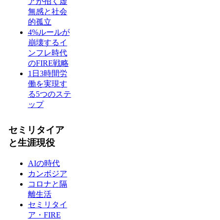
アが招く虚
無感と社会
的孤立
4%ルールが
崩壊するイ
ンフレ時代
のFIRE戦略
1日3時間労
働を実現す
る5つのステ
ップ
セミリタイア
と生涯現役
AIの時代
カンボジア
コロナと隔
離生活
セミリタイ
ア・FIRE