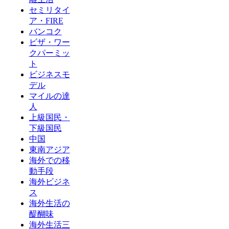
セミリタイ
ア・FIRE
バンコク
ビザ・ワー
クパーミッ
ト
ビジネスモ
デル
マイルの達
人
上級国民・
下級国民
中国
東南アジア
海外での移
動手段
海外ビジネ
ス
海外生活の
醍醐味
海外生活三