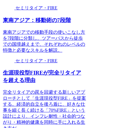
セミリタイア・FIRE
東南アジア：移動術の7段階
東南アジアでの移動手段の使いこなし方
を7段階に分類し、ツアーバスから徒歩
での国境越えまで、それぞれのレベルの
特徴と必要なスキルを解説。
セミリタイア・FIRE
生涯現役型FIREが完全リタイア
を超える理由
完全リタイアの罠を回避する新しいアプ
ローチとして「生涯現役型FIRE」を提案
する。経済的自立を後ろ盾に、好きな仕
事を細く長く続ける「70%FIRE」という
設計により、インフレ耐性・社会的つな
がり・精神的健康を同時に手に入れる生