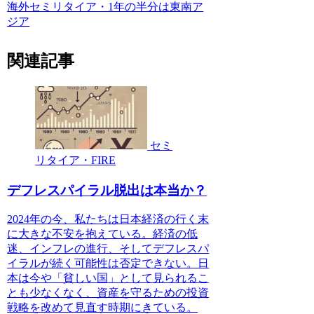
海外セミリタイア・1年の半分は東南ア
ジア
関連記事
セミ
リタイア・FIRE
デフレスパイラル脱出は本当か？
2024年の今、私たちは日本経済の行く末
に大きな不安を抱えている。経済の低
迷、インフレの進行、そしてデフレスパ
イラルが続く可能性は否定できない。日
本は今や「貧しい国」として見られるこ
とも少なくなく、資産を守るための投資
戦略を改めて見直す時期にきている。