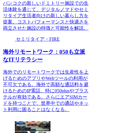
バンコクの新しいドミトリー施設での生
活体験を通じて、デジタルノマドやセミ
リタイア生活者向けの新しい暮らし方を
提案。コストパフォーマンスと快適さを
両立させた施設の特徴と可能性を解説。
セミリタイア・FIRE
海外リモートワーク：050も立派
なITリテラシー
海外でのリモートワークでは生産性を上
げるためのアプリやWebツールの利用が
不可欠である。海外で高額な通話料を避
けるためのIP電話、特に050plusやブラス
テルが有効である。さらにエアSIMカー
ドを持つことで、世界中での通話やネッ
ト利用に困ることはなくなる。