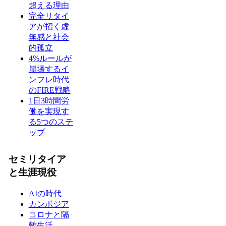
超える理由
完全リタイ
アが招く虚
無感と社会
的孤立
4%ルールが
崩壊するイ
ンフレ時代
のFIRE戦略
1日3時間労
働を実現す
る5つのステ
ップ
セミリタイア
と生涯現役
AIの時代
カンボジア
コロナと隔
離生活