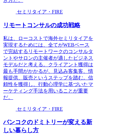
き方だ。
セミリタイア・FIRE
リモートコンサルの成功戦略
私は、ローコストで海外セミリタイアを
実現するためには、全てがWEBベース
で完結するリモートワークのコンサルタ
ントやサロンの主催者が適したビジネス
モデルだと考える。クライアント獲得は
最も手間がかかるが、見込み客集客、情
報提供、販売というステップを踏む。信
頼性を獲得し、行動心理学に基づいたマ
ーケティング手法を用いることが重要
だ。
セミリタイア・FIRE
バンコクのドミトリーが変える新
しい暮らし方