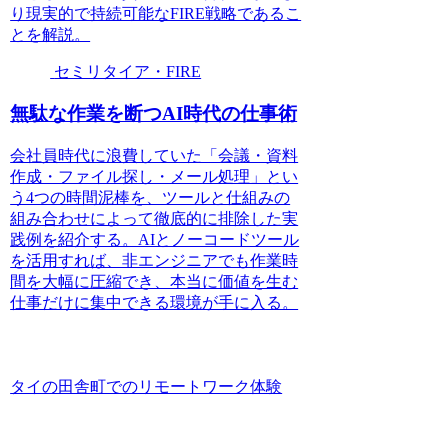
り現実的で持続可能なFIRE戦略であるこ
とを解説。
セミリタイア・FIRE
無駄な作業を断つAI時代の仕事術
会社員時代に浪費していた「会議・資料
作成・ファイル探し・メール処理」とい
う4つの時間泥棒を、ツールと仕組みの
組み合わせによって徹底的に排除した実
践例を紹介する。AIとノーコードツール
を活用すれば、非エンジニアでも作業時
間を大幅に圧縮でき、本当に価値を生む
仕事だけに集中できる環境が手に入る。
タイの田舎町でのリモートワーク体験