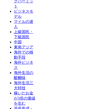
クパーミッ
ト
ビジネスモ
デル
マイルの達
人
上級国民・
下級国民
中国
東南アジア
海外での移
動手段
海外ビジネ
ス
海外生活の
醍醐味
海外生活三
大特技
稼いだお金
が3倍の価値
を生む
資産形成・