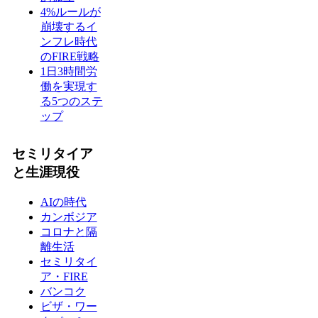
4%ルールが
崩壊するイ
ンフレ時代
のFIRE戦略
1日3時間労
働を実現す
る5つのステ
ップ
セミリタイア
と生涯現役
AIの時代
カンボジア
コロナと隔
離生活
セミリタイ
ア・FIRE
バンコク
ビザ・ワー