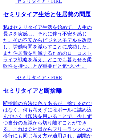
セミリタイア・FIRE
セミリタイア生活と住居費の問題
私はセミリタイア生活を始めて、人生の
長さを実感し、それに伴う不安を感じ
た。その不安からビジネスモデルを改良
し、労働時間を減らすことに成功した。
また住居費を削減するためのローコスト
ライフ戦略を考え、どこでも暮らせる柔
軟性を持つことが重要だと気づいた。
セミリタイア・FIRE
セミリタイアと断捨離
断捨離の方法は色々あるが、捨てるので
はなく、何も考えずに段ボールに詰め込
んでいく封印法を用いることで、少しず
つ自分の意識から切り離すことができ
る。これは会社員からフリーランスへの
移行にも同じ考え方が適用され、副業か