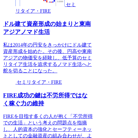
セミ
リタイア・FIRE
ドル建て資産形成の始まりと東南
アジアノマド生活
私は2014年の円安をきっかけにドル建て
資産形成を始めた。その後、円高や東南
アジアの物価安を経験し、低予算のセミ
リタイア生活を追求するノマド生活へと
舵を切ることになった。
セミリタイア・FIRE
FIRE成功の鍵は不労所得ではな
く稼ぐ力の維持
FIREを目指す多くの人が抱く「不労所得
での生活」という考えの問題点を指摘
し、人的資本の強化とセーフティーネッ
トとしての金融資産の組み合わせが、よ