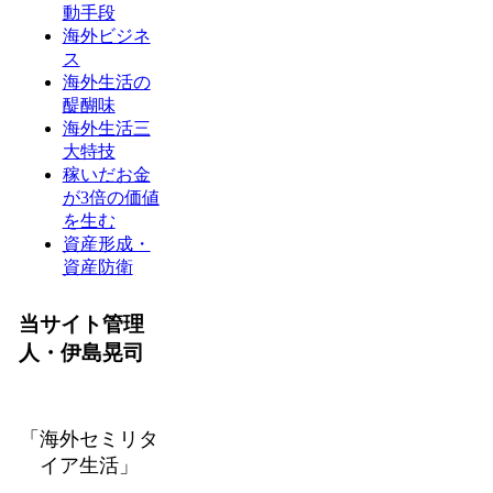
動手段
海外ビジネ
ス
海外生活の
醍醐味
海外生活三
大特技
稼いだお金
が3倍の価値
を生む
資産形成・
資産防衛
当サイト管理
人・伊島晃司
「海外セミリタ
イア生活」