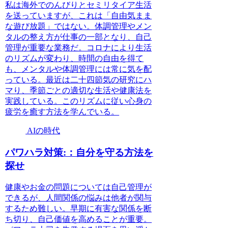
私は海外でのんびりとセミリタイア生活
を送っていますが、これは「自由気まま
な遊び放題」ではない。体調管理やメン
タルの整え方が仕事の一部となり、自己
管理が重要な業務だ。コロナにより生活
のリズムが変わり、時間の自由を得て
も、メンタルや体調管理には常に気を配
っている。最近は二十四節気の研究にハ
マり、季節ごとの適切な生活や健康法を
実践している。このリズムに従い心身の
疲労を癒す方法を学んでいる。
AIの時代
パワハラ対策:：自分を守る方法を
探せ
健康やお金の問題については自己管理が
できるが、人間関係の悩みは他者が関与
するため難しい。早期に有害な関係を断
ち切り、自己価値を高めることが重要。