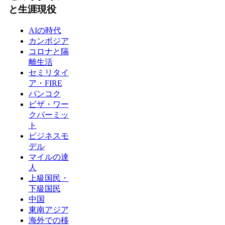
と生涯現役
AIの時代
カンボジア
コロナと隔
離生活
セミリタイ
ア・FIRE
バンコク
ビザ・ワー
クパーミッ
ト
ビジネスモ
デル
マイルの達
人
上級国民・
下級国民
中国
東南アジア
海外での移