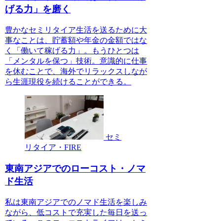
げる力」を磨く
豊かなセミリタイア生活を送るために大
事なことは、貯蓄額や年金の金額ではな
く「働いて稼げる力」。もうひとつは
「メンタルを保つ」技術。意識的に仕事
を休むことで、海外でリラックスしなが
ら生涯現役を続けることができる。
セミ
リタイア・FIRE
東南アジアでのローコスト・ノマ
ド生活
私は東南アジアでのノマド生活を楽しみ
ながら、低コストで充実した毎日を送っ