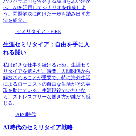
パワハラ上司を告発する場面を思い浮か
べ、AIを活用してシナリオを作成しよ
う。問題解決に向けた一歩を踏み出す方
法を紹介。
セミリタイア・FIRE
生涯セミリタイア：自由を手に入
れる闘い
私は好きな仕事を続けるため、生涯セミ
リタイアを選んだ。時間、人間関係から
解放されることが重要で、特に海外生活
によるローコストの自由な生活がその実
現を助けている。生涯現役でいたいな
ら、ストレスフリーな働き方が鍵だと感
じる。
AIの時代
AI時代のセミリタイア戦略