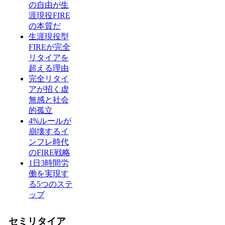
の自由が生
涯現役FIRE
の本質だ
生涯現役型
FIREが完全
リタイアを
超える理由
完全リタイ
アが招く虚
無感と社会
的孤立
4%ルールが
崩壊するイ
ンフレ時代
のFIRE戦略
1日3時間労
働を実現す
る5つのステ
ップ
セミリタイア