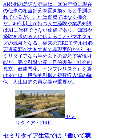
AI技術の急速な発展は、2034年頃に現在
の仕事の相当部分を置き換えると予測さ
れているが、これは脅威ではなく機会
だ。40代以上が持つ人生経験や業界知識
はAIに代替できない価値であり、知識や
経験を求める人に伝えることがマネタイ
ズの源泉となる。従来のFIREモデルは必
要資産額が大きすぎて非現実的だが、セ
ミリタイアなら半分以下の資産で実現可
能だ。完全引退の罠（目的喪失、社会的
孤立、健康悪化、インフレリスク）を避
けるには、段階的引退と複数収入源の確
保、人生目的の再定義が重要だ。
セミ
リタイア・FIRE
セミリタイア生活では「働いて稼