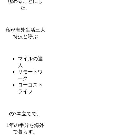
極めることにし
た。
私が海外生活三大
特技と呼ぶ
マイルの達
人
リモートワ
ーク
ローコスト
ライフ
の3本立てで、
1年の半分を海外
で暮らす。