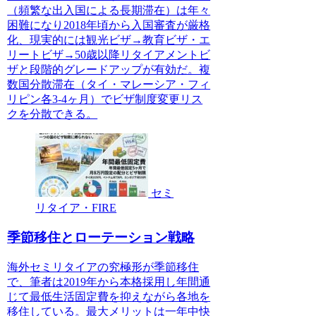
（頻繁な出入国による長期滞在）は年々
困難になり2018年頃から入国審査が厳格
化、現実的には観光ビザ→教育ビザ・エ
リートビザ→50歳以降リタイアメントビ
ザと段階的グレードアップが有効だ。複
数国分散滞在（タイ・マレーシア・フィ
リピン各3-4ヶ月）でビザ制度変更リス
クを分散できる。
セミ
リタイア・FIRE
季節移住とローテーション戦略
海外セミリタイアの究極形が季節移住
で、筆者は2019年から本格採用し年間通
じて最低生活固定費を抑えながら各地を
移住している。最大メリットは一年中快