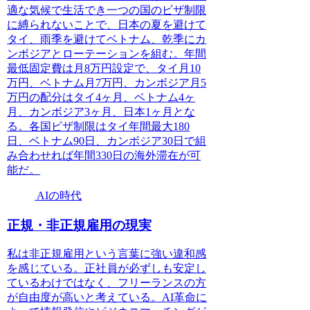
適な気候で生活でき一つの国のビザ制限
に縛られないことで、日本の夏を避けて
タイ、雨季を避けてベトナム、乾季にカ
ンボジアとローテーションを組む。年間
最低固定費は月8万円設定で、タイ月10
万円、ベトナム月7万円、カンボジア月5
万円の配分はタイ4ヶ月、ベトナム4ヶ
月、カンボジア3ヶ月、日本1ヶ月とな
る。各国ビザ制限はタイ年間最大180
日、ベトナム90日、カンボジア30日で組
み合わせれば年間330日の海外滞在が可
能だ。
AIの時代
正規・非正規雇用の現実
私は非正規雇用という言葉に強い違和感
を感じている。正社員が必ずしも安定し
ているわけではなく、フリーランスの方
が自由度が高いと考えている。AI革命に