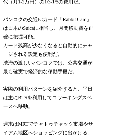
代（月1-2万円）の1/3-1/5の費用だ。
バンコクの交通ICカード「Rabbit Card」
は日本のSuicaに相当し、月間移動費を正
確に把握可能。
カード残高が少なくなると自動的にチャ
ージされる設定も便利だ。
渋滞の激しいバンコクでは、公共交通が
最も確実で経済的な移動手段だ。
実際の利用パターンを紹介すると、平日
は主にBTSを利用してコワーキングスペ
ースへ移動。
週末はMRTでチャトゥチャック市場やサ
イアム地区へショッピングに出かける。