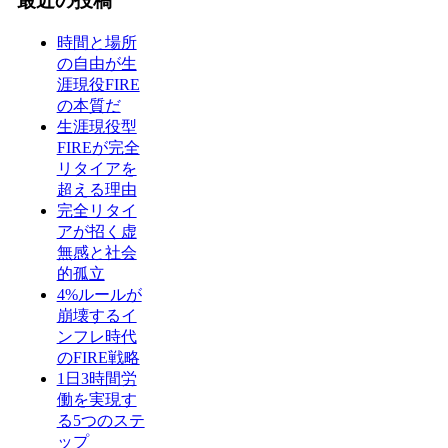
最近の投稿
時間と場所
の自由が生
涯現役FIRE
の本質だ
生涯現役型
FIREが完全
リタイアを
超える理由
完全リタイ
アが招く虚
無感と社会
的孤立
4%ルールが
崩壊するイ
ンフレ時代
のFIRE戦略
1日3時間労
働を実現す
る5つのステ
ップ