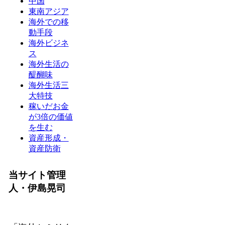
中国
東南アジア
海外での移
動手段
海外ビジネ
ス
海外生活の
醍醐味
海外生活三
大特技
稼いだお金
が3倍の価値
を生む
資産形成・
資産防衛
当サイト管理
人・伊島晃司