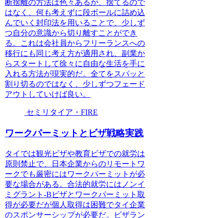
断捨離の方法は色々あるが、捨てるので
はなく、何も考えずに段ボールに詰め込
んでいく封印法を用いることで、少しず
つ自分の意識から切り離すことができ
る。これは会社員からフリーランスへの
移行にも同じ考え方が適用され、副業か
らスタートして徐々に自由な生活を手に
入れる方法が現実的だ。全てをスパッと
割り切るのではなく、少しずつフェード
アウトしていけば良い。
セミリタイア・FIRE
ワークパーミットとビザ戦略実践
タイでは観光ビザや教育ビザでの就労は
原則禁止で、日本企業からのリモートワ
ークでも厳密にはワークパーミットが必
要な場合がある。合法的就労にはノンイ
ミグラント-Bビザとワークパーミット取
得が必要だが個人取得は困難でタイ企業
のスポンサーシップが必要だ。ビザラン