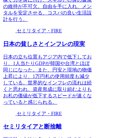
の維持が不可欠。自由を手に入れ、メン
タルを安定させる、コスパの良い生活設
計を行う。
セミリタイア・FIRE
日本の貧しさとインフレの現実
日本の立ち位置もアジア内で低下してお
り、1人当たりGDPが韓国や台湾とほぼ
同じになった。また、円安と現地の物価
上昇により、1万円札の使用頻度も減少
している。世界的なインフレの流れは続
くと思われ、資産形成に取り組むよりも
お札の価値が低下するスピードが速くな
っていると感じられる。
セミリタイア・FIRE
セミリタイアと断捨離