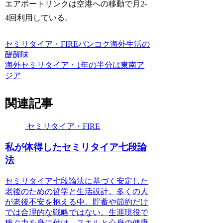
エアポートリンクは空港への移動で月2-
4回利用している。
セミリタイア・FIRE
バンコク
海外生活の
醍醐味
海外セミリタイア・1年の半分は東南ア
ジア
関連記事
セミリタイア・FIRE
私が体得したセミリタイア七段論
法
セミリタイア七段論法に基づく安定した
老後のための哲学と生活設計。多くの人
が老後不安を抱える中、貯蓄や節約だけ
では合理的な戦略ではない。生涯現役で
稼ぐ力を身に付け、スキルと心身の健康