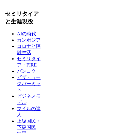
セミリタイア
と生涯現役
AIの時代
カンボジア
コロナと隔
離生活
セミリタイ
ア・FIRE
バンコク
ビザ・ワー
クパーミッ
ト
ビジネスモ
デル
マイルの達
人
上級国民・
下級国民