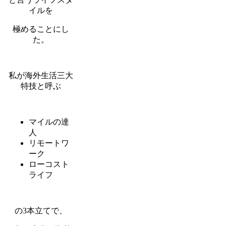
イルを
極めることにし
た。
私が海外生活三大
特技と呼ぶ
マイルの達
人
リモートワ
ーク
ローコスト
ライフ
の3本立てで、