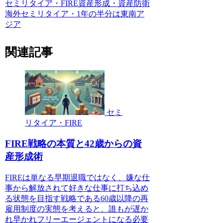
セミリタイア・FIRE
資産形成・資産防衛
海外セミリタイア・1年の半分は東南ア
ジア
関連記事
セミ
リタイア・FIRE
FIRE戦略の本質と42歳からの資
産形成術
FIREは単なる早期退職ではなく、嫌な仕
事から解放されて好きな仕事に打ち込め
る状態を目指す戦略である60歳以降の再
雇用制度の実態を考えると、誰もが遅か
れ早かれフリーエージェントになる必要