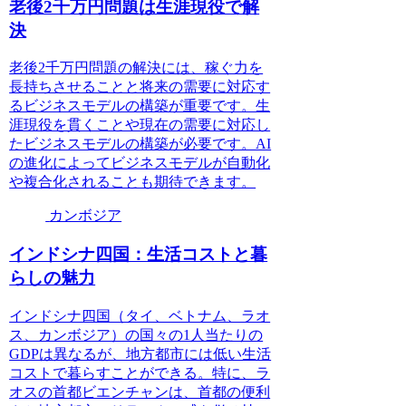
老後2千万円問題は生涯現役で解
決
老後2千万円問題の解決には、稼ぐ力を
長持ちさせることと将来の需要に対応す
るビジネスモデルの構築が重要です。生
涯現役を貫くことや現在の需要に対応し
たビジネスモデルの構築が必要です。AI
の進化によってビジネスモデルが自動化
や複合化されることも期待できます。
カンボジア
インドシナ四国：生活コストと暮
らしの魅力
インドシナ四国（タイ、ベトナム、ラオ
ス、カンボジア）の国々の1人当たりの
GDPは異なるが、地方都市には低い生活
コストで暮らすことができる。特に、ラ
オスの首都ビエンチャンは、首都の便利