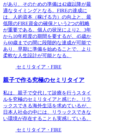
があり、そのための準備は42歳以降が最
適なタイミングとなる。FIREの達成に
は、人的資本（稼げる力）の向上と、最
低限のFIRE資金の確保という2つの戦略
が重要である。個人の状況により2、3年
から10年程度の期間を要するが、45歳か
ら60歳までの間に段階的な達成が可能で
あり、早期に準備を始めることで、より
柔軟な人生設計が可能となる。
セミリタイア・FIRE
親子で作る究極のセミリタイア
私は、親子で交代して診療を行うスタイ
ルを究極のセミリタイアと感じた。リラ
ックスできる海外生活を求めているが、
日本人社会の中には、リラックスできな
い環境が存在することも実感している。
セミリタイア・FIRE