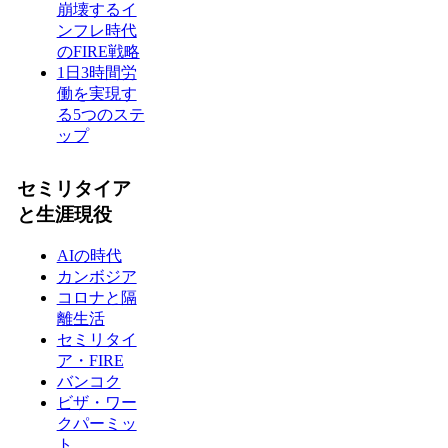
崩壊するイ
ンフレ時代
のFIRE戦略
1日3時間労
働を実現す
る5つのステ
ップ
セミリタイア
と生涯現役
AIの時代
カンボジア
コロナと隔
離生活
セミリタイ
ア・FIRE
バンコク
ビザ・ワー
クパーミッ
ト