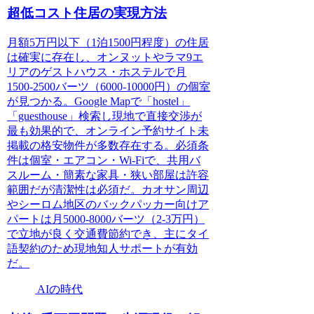
超低コスト住居の実現方法
月額5万円以下（1泊1500円程度）の住居
は確実に存在し、オンヌットやラマ9エ
リアのゲストハウス・ホステルで月
1500-2500バーツ（6000-10000円）の個室
が見つかる。Google Mapで「hostel」
「guesthouse」検索し現地で直接交渉が
最も効果的で、オンライン予約サイト未
掲載の格安物件が多数存在する。必須条
件は個室・エアコン・Wi-Fiで、共用バ
スルーム・簡素な家具・狭い部屋は許容
範囲だが清潔性は必須だ。カオサン周辺
やシーロム地区のバックパッカー向けア
パートは月5000-8000バーツ（2-3万円）
で立地が良く交通費節約でき、主にタイ
語契約のため現地知人サポートが有効
だ。
AIの時代