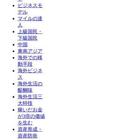
ビジネスモ
デル
マイルの達
人
上級国民・
下級国民
中国
東南アジア
海外での移
動手段
海外ビジネ
ス
海外生活の
醍醐味
海外生活三
大特技
稼いだお金
が3倍の価値
を生む
資産形成・
資産防衛