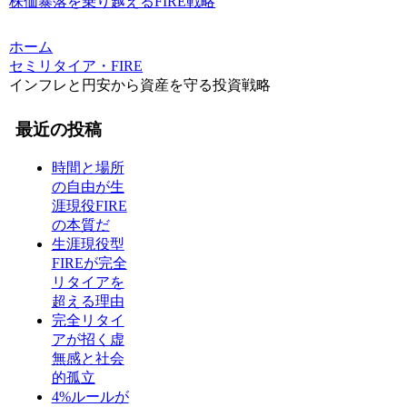
株価暴落を乗り越えるFIRE戦略
ホーム
セミリタイア・FIRE
インフレと円安から資産を守る投資戦略
最近の投稿
時間と場所
の自由が生
涯現役FIRE
の本質だ
生涯現役型
FIREが完全
リタイアを
超える理由
完全リタイ
アが招く虚
無感と社会
的孤立
4%ルールが