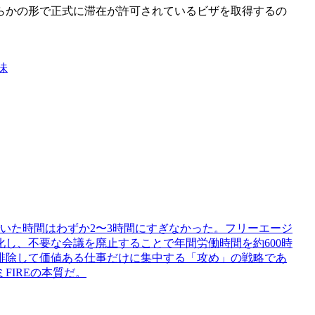
らかの形で正式に滞在が許可されているビザを取得するの
味
いた時間はわずか2〜3時間にすぎなかった。フリーエージ
し、不要な会議を廃止することで年間労働時間を約600時
排除して価値ある仕事だけに集中する「攻め」の戦略であ
FIREの本質だ。