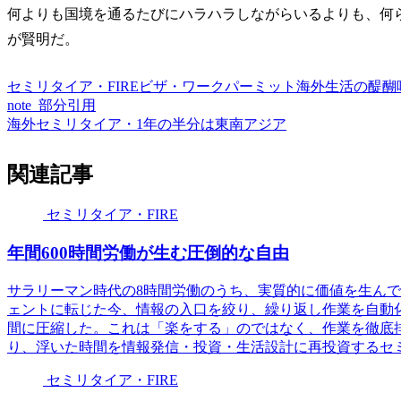
何よりも国境を通るたびにハラハラしながらいるよりも、何
が賢明だ。
セミリタイア・FIRE
ビザ・ワークパーミット
海外生活の醍醐
note_部分引用
海外セミリタイア・1年の半分は東南アジア
関連記事
セミリタイア・FIRE
年間600時間労働が生む圧倒的な自由
サラリーマン時代の8時間労働のうち、実質的に価値を生んで
ェントに転じた今、情報の入口を絞り、繰り返し作業を自動化
間に圧縮した。これは「楽をする」のではなく、作業を徹底
り、浮いた時間を情報発信・投資・生活設計に再投資するセミ
セミリタイア・FIRE