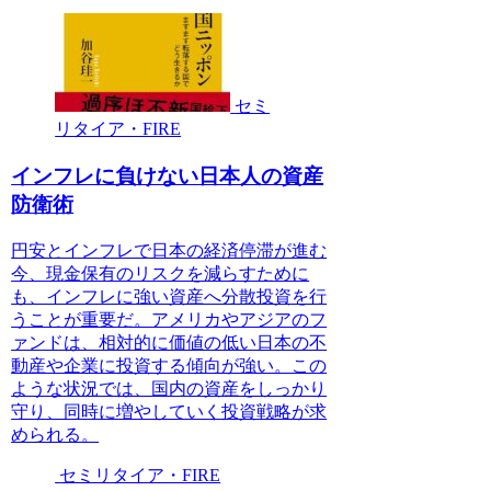
セミ
リタイア・FIRE
インフレに負けない日本人の資産
防衛術
円安とインフレで日本の経済停滞が進む
今、現金保有のリスクを減らすために
も、インフレに強い資産へ分散投資を行
うことが重要だ。アメリカやアジアのフ
ァンドは、相対的に価値の低い日本の不
動産や企業に投資する傾向が強い。この
ような状況では、国内の資産をしっかり
守り、同時に増やしていく投資戦略が求
められる。
セミリタイア・FIRE