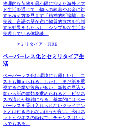
物理的な荷物を最小限に抑えた海外ノマ
ド生活を通じて、物への執着やお金に対
する考え方を見直す「精神的断捨離」を
実践。言語の壁が逆に物質的欲求を抑制
する効果をもたらし、シンプルな生活を
実現している体験談。
セミリタイア・FIRE
ペーパーレス化とセミリタイア生
活
ペーパーレス化は環境にも優しいし、コ
ストも抑えられる。しかし、まだ紙を重
視する企業や役所が多い。新規の見込み
客から紙の書類を求められると、ビジネ
スの流れが複雑になる。基本的にはペー
パーレスを受け入れられないクライアン
トとは付き合わないほうが良い。今はネ
ットビジネスの時代で、チャンスはいく
らでもある。