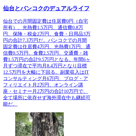
仙台とバンコクのデュアルライフ
仙台での月間固定費は住居費0円（自宅
所有）、光熱費1.5万円、通信費0.8万
円、保険・税金2万円、食費・日用品3万
円の合計7.3万円だ。バンコクでの月間
固定費は住居費4万円、光熱費1万円、通
信費0.5万円、食費2.5万円、交通費・雑
費1.5万円の合計9.5万円となる。年間6ヶ
月ずつ滞在で平均月8.4万円となり目標
12.5万円を大幅に下回る。副業収入はIT
コンサルティング月6万円、ブログ・ア
フィリエイト月2万円、オンライン講
座・セミナー月2万円の合計10万円で、
全て場所に依存せず海外滞在中も継続可
能だ。