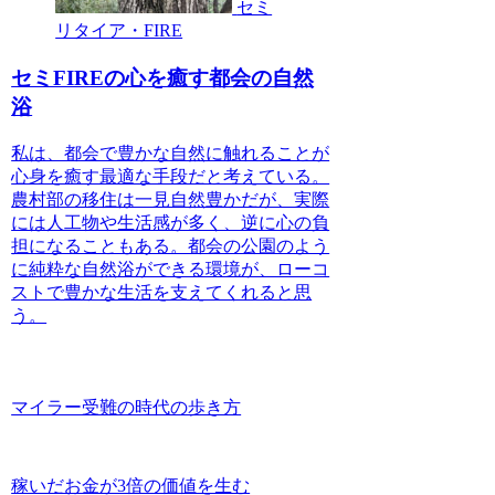
セミ
リタイア・FIRE
セミFIREの心を癒す都会の自然
浴
私は、都会で豊かな自然に触れることが
心身を癒す最適な手段だと考えている。
農村部の移住は一見自然豊かだが、実際
には人工物や生活感が多く、逆に心の負
担になることもある。都会の公園のよう
に純粋な自然浴ができる環境が、ローコ
ストで豊かな生活を支えてくれると思
う。
マイラー受難の時代の歩き方
稼いだお金が3倍の価値を生む