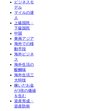
ビジネスモ
デル
マイルの達
人
上級国民・
下級国民
中国
東南アジア
海外での移
動手段
海外ビジネ
ス
海外生活の
醍醐味
海外生活三
大特技
稼いだお金
が3倍の価値
を生む
資産形成・
資産防衛