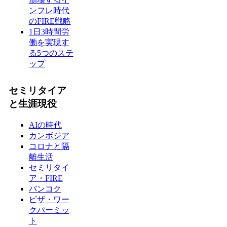
ンフレ時代
のFIRE戦略
1日3時間労
働を実現す
る5つのステ
ップ
セミリタイア
と生涯現役
AIの時代
カンボジア
コロナと隔
離生活
セミリタイ
ア・FIRE
バンコク
ビザ・ワー
クパーミッ
ト