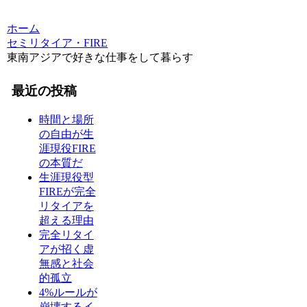
ホーム
セミリタイア・FIRE
東南アジアで好きな仕事をして暮らす
最近の投稿
時間と場所
の自由が生
涯現役FIRE
の本質だ
生涯現役型
FIREが完全
リタイアを
超える理由
完全リタイ
アが招く虚
無感と社会
的孤立
4%ルールが
崩壊するイ