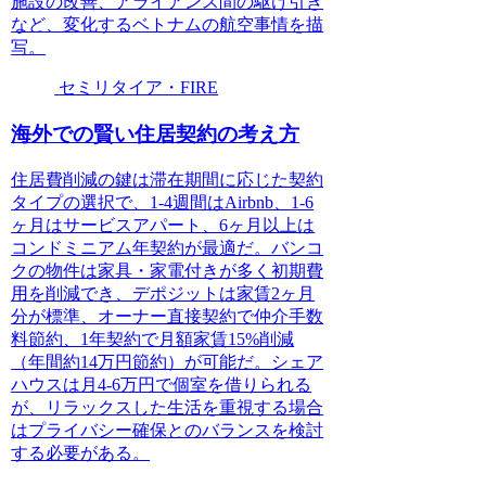
施設の改善、アライアンス間の駆け引き
など、変化するベトナムの航空事情を描
写。
セミリタイア・FIRE
海外での賢い住居契約の考え方
住居費削減の鍵は滞在期間に応じた契約
タイプの選択で、1-4週間はAirbnb、1-6
ヶ月はサービスアパート、6ヶ月以上は
コンドミニアム年契約が最適だ。バンコ
クの物件は家具・家電付きが多く初期費
用を削減でき、デポジットは家賃2ヶ月
分が標準、オーナー直接契約で仲介手数
料節約、1年契約で月額家賃15%削減
（年間約14万円節約）が可能だ。シェア
ハウスは月4-6万円で個室を借りられる
が、リラックスした生活を重視する場合
はプライバシー確保とのバランスを検討
する必要がある。