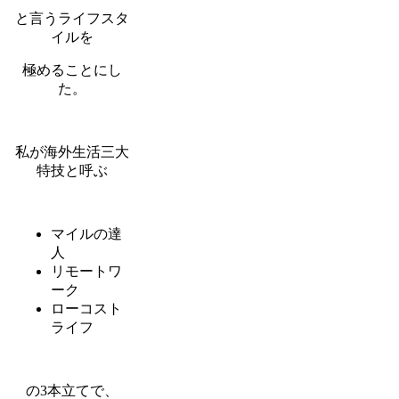
と言うライフスタ
イルを
極めることにし
た。
私が海外生活三大
特技と呼ぶ
マイルの達
人
リモートワ
ーク
ローコスト
ライフ
の3本立てで、