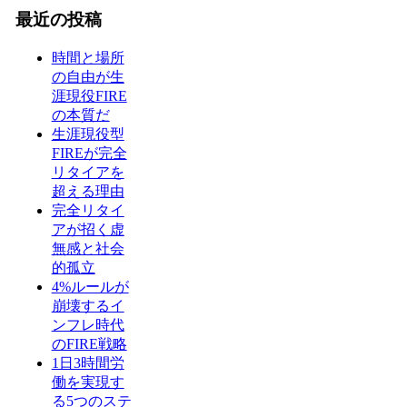
最近の投稿
時間と場所
の自由が生
涯現役FIRE
の本質だ
生涯現役型
FIREが完全
リタイアを
超える理由
完全リタイ
アが招く虚
無感と社会
的孤立
4%ルールが
崩壊するイ
ンフレ時代
のFIRE戦略
1日3時間労
働を実現す
る5つのステ