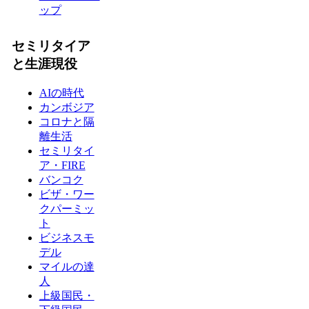
ップ
セミリタイア
と生涯現役
AIの時代
カンボジア
コロナと隔
離生活
セミリタイ
ア・FIRE
バンコク
ビザ・ワー
クパーミッ
ト
ビジネスモ
デル
マイルの達
人
上級国民・