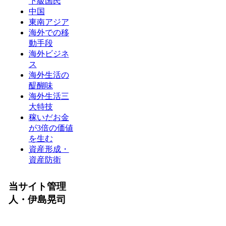
下級国民
中国
東南アジア
海外での移
動手段
海外ビジネ
ス
海外生活の
醍醐味
海外生活三
大特技
稼いだお金
が3倍の価値
を生む
資産形成・
資産防衛
当サイト管理
人・伊島晃司