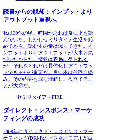
読書からの脱却：インプットより
アウトプット重視へ
私は30代の頃、時間があれば常に本を読
んでいた。しかしセミリタイア生活を始
めてから、読む本の量は減ってきた。イ
ンプットよりもアウトプットが大事と気
づいたからだ。情報は容易に得られる
が、それをどれだけ具体化しアウトプッ
トできるかが重要だ。良い本は何回も読
み、その内容を深く理解し、役立てるこ
とが大切だ。
セミリタイア・FIRE
ダイレクト・レスポンス・マーケ
ティングの成功
2008年にダイレクト・レスポンス・マー
ケティング(DRM)のビジネスモデルが成