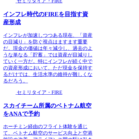
セミリタイア・FIRE
インフレ時代のFIREを目指す資
産形成
インフレが加速しつつある現在、「資産
の目減り」を防ぐ視点はますます重要
だ。現金の価値は年々減少し、過去のよ
うな単なる「貯蓄」では資産が目減りし
ていく一方だ。特にインフレが続く中で
の資産形成において、ただ現金を保持す
るだけでは、生活水準の維持が難しくな
るだろう。
セミリタイア・FIRE
スカイチーム所属のベトナム航空
をANAで予約
ホーチミン経由のフライト体験を通じ
て、ベトナム航空のサービス向上と空港