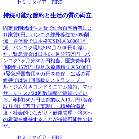
セミリタイア・FIRE
持続可能な節約と生活の質の両立
固定費削減は住居費で仙台自宅所有によ
り家賃0円、バンコク郊外移住で30%削
減、通信費で日本格安SIM月3,000円削
減、バンコク現地SIM月2,000円削減し
た。緊急資金は日本6ヶ月分75万円、バ
ンコク3ヶ月分30万円相当、医療費年間
保険料15万円+現地医療費積立月5,000円
+緊急帰国費用50万円を確保。生活の質
維持では週1回高級レストラン、プー
ル・ジム付きコンドミニアム維持、マッ
サージ・スパは回数調整で継続してい
る。年間150万円は副業収入10万円+資産
取り崩し5万円で実現し、精神的満足
度・社会的つながり・健康管理・将来へ
の希望を維持することが持続可能性の鍵
だ。
セミリタイア・FIRE