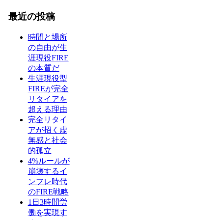
最近の投稿
時間と場所
の自由が生
涯現役FIRE
の本質だ
生涯現役型
FIREが完全
リタイアを
超える理由
完全リタイ
アが招く虚
無感と社会
的孤立
4%ルールが
崩壊するイ
ンフレ時代
のFIRE戦略
1日3時間労
働を実現す