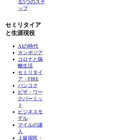
る5つのステ
ップ
セミリタイア
と生涯現役
AIの時代
カンボジア
コロナと隔
離生活
セミリタイ
ア・FIRE
バンコク
ビザ・ワー
クパーミッ
ト
ビジネスモ
デル
マイルの達
人
上級国民・