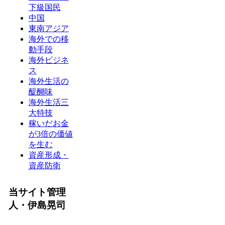
下級国民
中国
東南アジア
海外での移
動手段
海外ビジネ
ス
海外生活の
醍醐味
海外生活三
大特技
稼いだお金
が3倍の価値
を生む
資産形成・
資産防衛
当サイト管理
人・伊島晃司