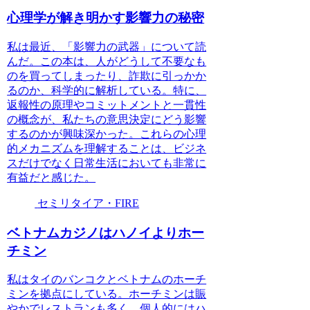
心理学が解き明かす影響力の秘密
私は最近、「影響力の武器」について読
んだ。この本は、人がどうして不要なも
のを買ってしまったり、詐欺に引っかか
るのか、科学的に解析している。特に、
返報性の原理やコミットメントと一貫性
の概念が、私たちの意思決定にどう影響
するのかが興味深かった。これらの心理
的メカニズムを理解することは、ビジネ
スだけでなく日常生活においても非常に
有益だと感じた。
セミリタイア・FIRE
ベトナムカジノはハノイよりホー
チミン
私はタイのバンコクとベトナムのホーチ
ミンを拠点にしている。ホーチミンは賑
やかでレストランも多く、個人的にはハ