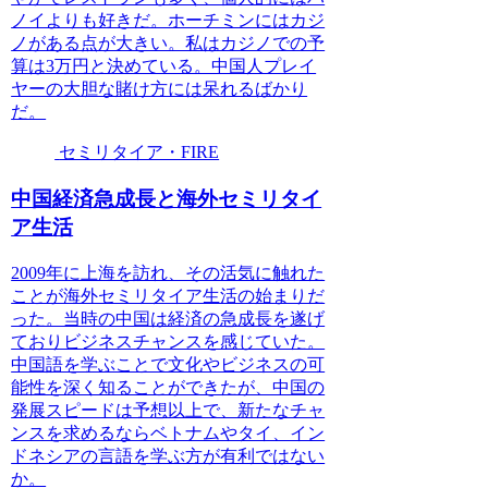
ノイよりも好きだ。ホーチミンにはカジ
ノがある点が大きい。私はカジノでの予
算は3万円と決めている。中国人プレイ
ヤーの大胆な賭け方には呆れるばかり
だ。
セミリタイア・FIRE
中国経済急成長と海外セミリタイ
ア生活
2009年に上海を訪れ、その活気に触れた
ことが海外セミリタイア生活の始まりだ
った。当時の中国は経済の急成長を遂げ
ておりビジネスチャンスを感じていた。
中国語を学ぶことで文化やビジネスの可
能性を深く知ることができたが、中国の
発展スピードは予想以上で、新たなチャ
ンスを求めるならベトナムやタイ、イン
ドネシアの言語を学ぶ方が有利ではない
か。