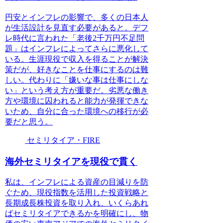
円安とインフレの影響で、多くの日本人
が生活設計を見直す必要があると。デフ
レ時代に言われた「老後2千万円不足問
題」はインフレによってさらに悪化して
いる。生涯現役で収入を得ることが解決
策だが、好きなことを仕事にするのは難
しい。代わりに「嫌いな事は仕事にしな
い」という考え方が重要だ。劣悪な働き
方や環境に囚われると能力が発揮できな
いため、自分に合った環境への移行が必
要だと思う。
セミリタイア・FIRE
海外セミリタイアを現役で貫く
私は、インフレによる資産の目減りを防
ぐため、現役指数を活用した投資戦略と
長期成長株投資を取り入れ、いくらあれ
ばセミリタイアできるかを明確にし、物