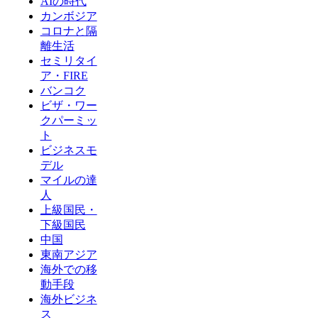
AIの時代
カンボジア
コロナと隔
離生活
セミリタイ
ア・FIRE
バンコク
ビザ・ワー
クパーミッ
ト
ビジネスモ
デル
マイルの達
人
上級国民・
下級国民
中国
東南アジア
海外での移
動手段
海外ビジネ
ス