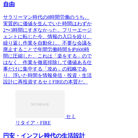
自由
サラリーマン時代の8時間労働のうち、
実質的に価値を生んでいた時間はわずか
2〜3時間にすぎなかった。フリーエージ
ェントに転じた今、情報の入口を絞り、
繰り返し作業を自動化し、不要な会議を
廃止することで年間労働時間を約600時
間に圧縮した。これは「楽をする」ので
はなく、作業を徹底排除して価値ある仕
事だけに集中する「攻め」の戦略であ
り、浮いた時間を情報発信・投資・生活
設計に再投資するセミFIREの本質だ。
セミ
リタイア・FIRE
円安・インフレ時代の生活設計