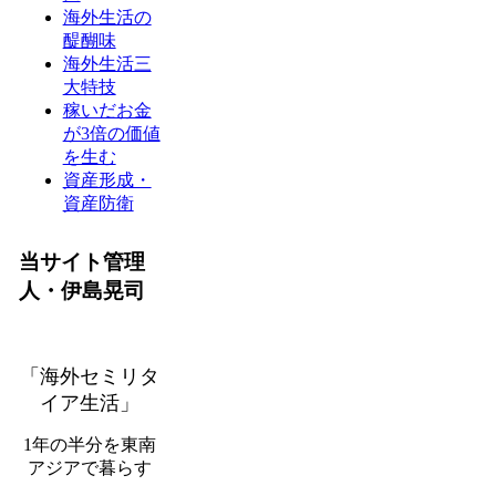
海外生活の
醍醐味
海外生活三
大特技
稼いだお金
が3倍の価値
を生む
資産形成・
資産防衛
当サイト管理
人・伊島晃司
「海外セミリタ
イア生活」
1年の半分を東南
アジアで暮らす