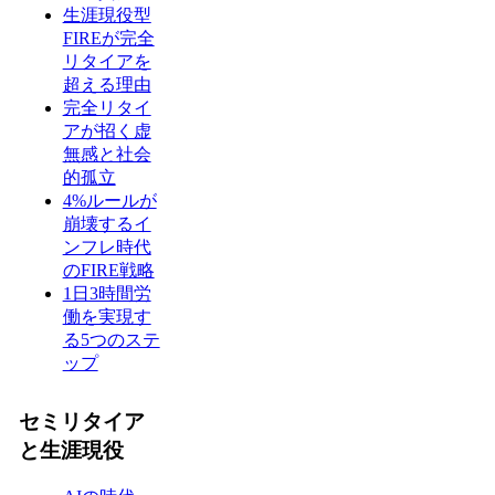
生涯現役型
FIREが完全
リタイアを
超える理由
完全リタイ
アが招く虚
無感と社会
的孤立
4%ルールが
崩壊するイ
ンフレ時代
のFIRE戦略
1日3時間労
働を実現す
る5つのステ
ップ
セミリタイア
と生涯現役