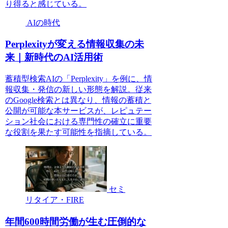
り得ると感じている。
AIの時代
Perplexityが変える情報収集の未
来｜新時代のAI活用術
蓄積型検索AIの「Perplexity」を例に、情
報収集・発信の新しい形態を解説。従来
のGoogle検索とは異なり、情報の蓄積と
公開が可能な本サービスが、レピュテー
ション社会における専門性の確立に重要
な役割を果たす可能性を指摘している。
セミ
リタイア・FIRE
年間600時間労働が生む圧倒的な