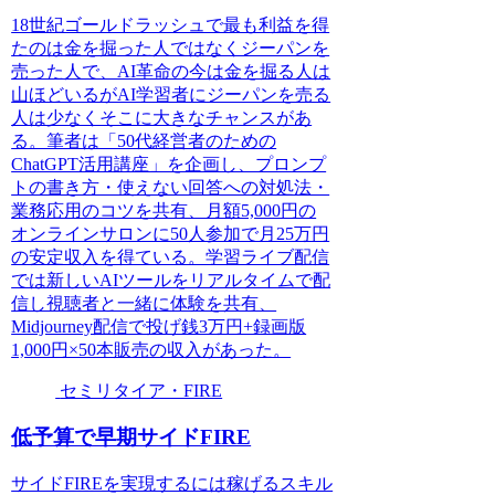
18世紀ゴールドラッシュで最も利益を得
たのは金を掘った人ではなくジーパンを
売った人で、AI革命の今は金を掘る人は
山ほどいるがAI学習者にジーパンを売る
人は少なくそこに大きなチャンスがあ
る。筆者は「50代経営者のための
ChatGPT活用講座」を企画し、プロンプ
トの書き方・使えない回答への対処法・
業務応用のコツを共有、月額5,000円の
オンラインサロンに50人参加で月25万円
の安定収入を得ている。学習ライブ配信
では新しいAIツールをリアルタイムで配
信し視聴者と一緒に体験を共有、
Midjourney配信で投げ銭3万円+録画版
1,000円×50本販売の収入があった。
セミリタイア・FIRE
低予算で早期サイドFIRE
サイドFIREを実現するには稼げるスキル