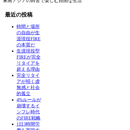
東南アジアの田舎で楽しむ自由な生活
最近の投稿
時間と場所
の自由が生
涯現役FIRE
の本質だ
生涯現役型
FIREが完全
リタイアを
超える理由
完全リタイ
アが招く虚
無感と社会
的孤立
4%ルールが
崩壊するイ
ンフレ時代
のFIRE戦略
1日3時間労