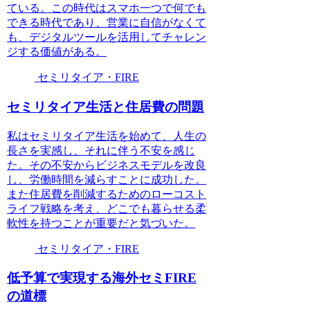
ている。この時代はスマホ一つで何でも
できる時代であり、営業に自信がなくて
も、デジタルツールを活用してチャレン
ジする価値がある。
セミリタイア・FIRE
セミリタイア生活と住居費の問題
私はセミリタイア生活を始めて、人生の
長さを実感し、それに伴う不安を感じ
た。その不安からビジネスモデルを改良
し、労働時間を減らすことに成功した。
また住居費を削減するためのローコスト
ライフ戦略を考え、どこでも暮らせる柔
軟性を持つことが重要だと気づいた。
セミリタイア・FIRE
低予算で実現する海外セミFIRE
の道標