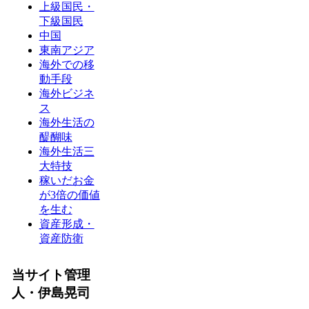
上級国民・
下級国民
中国
東南アジア
海外での移
動手段
海外ビジネ
ス
海外生活の
醍醐味
海外生活三
大特技
稼いだお金
が3倍の価値
を生む
資産形成・
資産防衛
当サイト管理
人・伊島晃司