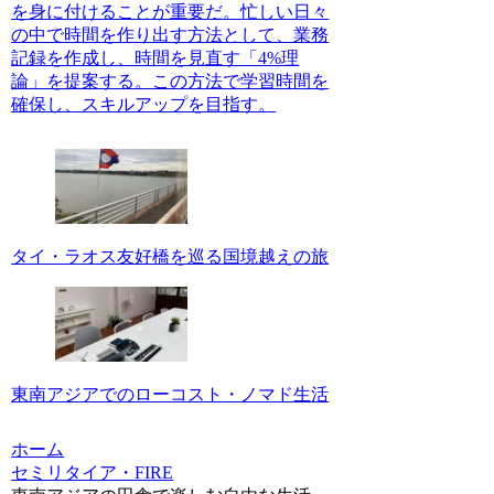
を身に付けることが重要だ。忙しい日々
の中で時間を作り出す方法として、業務
記録を作成し、時間を見直す「4%理
論」を提案する。この方法で学習時間を
確保し、スキルアップを目指す。
タイ・ラオス友好橋を巡る国境越えの旅
東南アジアでのローコスト・ノマド生活
ホーム
セミリタイア・FIRE