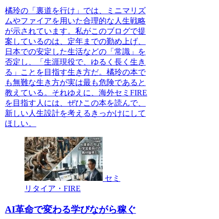
橘玲の「裏道を行け」では、ミニマリズ
ムやファイアを用いた合理的な人生戦略
が示されています。私がこのブログで提
案しているのは、定年までの勤め上げ、
日本での安定した生活などの「常識」を
否定し、「生涯現役で、ゆるく長く生き
る」ことを目指す生き方だ。橘玲の本で
も無難な生き方が実は最も危険であると
教えている。それゆえに、海外セミFIRE
を目指す人には、ぜひこの本を読んで、
新しい人生設計を考えるきっかけにして
ほしい。
セミ
リタイア・FIRE
AI革命で変わる学びながら稼ぐ