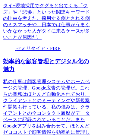
タイ+現地採用でググると出てくる「ク
ズ」や「悲惨」といった関連キーワード
の理由を考えた。採用する側とされる側
のミスマッチや、日本では仕事がうまく
いかなかった人がタイに来るケースが多
いことが原因だ。
セミリタイア・FIRE
効率的な顧客管理とデジタル化の
魅力
私の仕事は顧客管理システムやホームペ
ージの管理、Google広告の管理だ。これ
らの業務はほとんど自動化されており、
クライアントとのミーティングや新規案
件開拓も行っている。私の強みは、クラ
イアントとの全コンタクト履歴がデータ
ベースに記録されていることだ。また
Googleアプリを組み合わせて、ほとんど
ゼロコストで顧客情報を効率的に管理し