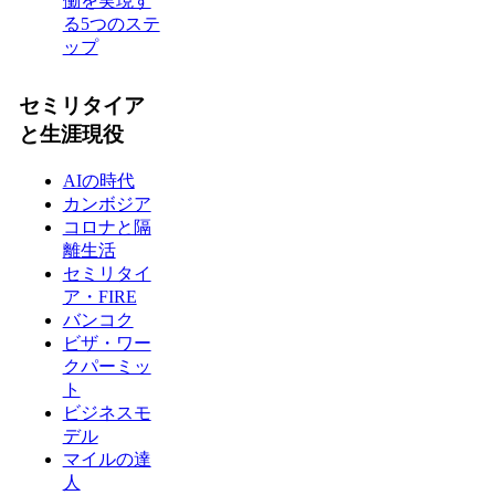
働を実現す
る5つのステ
ップ
セミリタイア
と生涯現役
AIの時代
カンボジア
コロナと隔
離生活
セミリタイ
ア・FIRE
バンコク
ビザ・ワー
クパーミッ
ト
ビジネスモ
デル
マイルの達
人